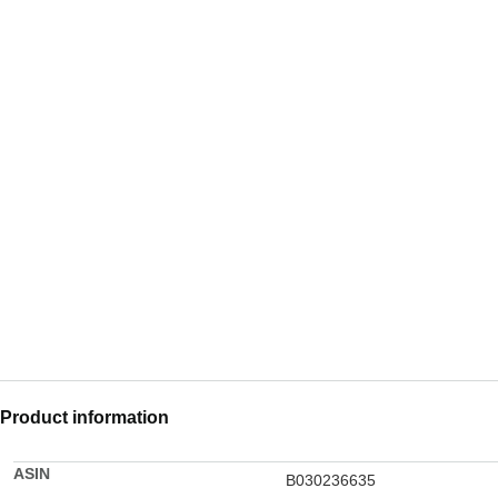
Product information
ASIN
B030236635