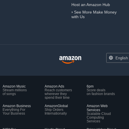
Host an Amazon Hub
›
See More Make Money
with Us
English
Amazon Music
Amazon Ads
6pm
Stream millions
Reach customers
Score deals
of songs
wherever they
on fashion brands
spend their time
Amazon Business
AmazonGlobal
Amazon Web
Everything For
Ship Orders
Services
Your Business
Internationally
Scalable Cloud
Computing
Services