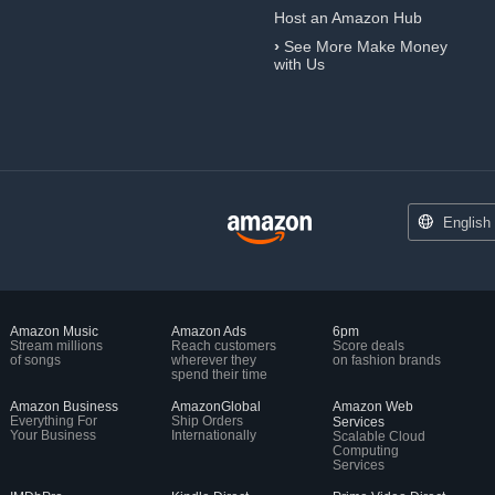
Host an Amazon Hub
›
See More Make Money
with Us
English
Amazon Music
Amazon Ads
6pm
Stream millions
Reach customers
Score deals
of songs
wherever they
on fashion brands
spend their time
Amazon Business
AmazonGlobal
Amazon Web
Everything For
Ship Orders
Services
Your Business
Internationally
Scalable Cloud
Computing
Services