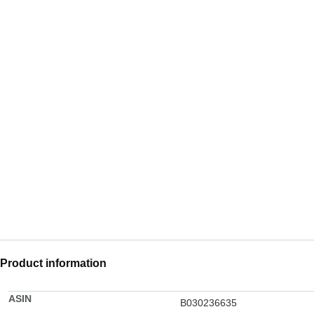
Product information
ASIN
B030236635