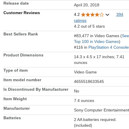
Release date
April 20, 2018
Customer Reviews
4.2
394
ratings
4.2 out of 5 stars
Best Sellers Rank
#83,477 in Video Games (
See
Top 100 in Video Games
)
#116 in
PlayStation 4 Console
Product Dimensions
14.3 x 4.5 x 17 inches; 7.41
ounces
Type of item
Video Game
Item model number
4655518633545
Is Discontinued By Manufacturer
No
Item Weight
7.4 ounces
Manufacturer
Sony Computer Entertainmen
Batteries
2 AA batteries required.
(included)