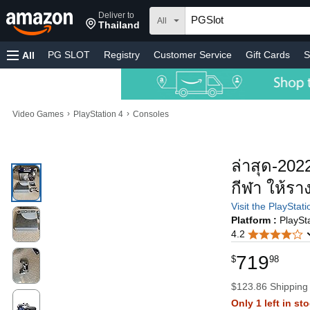
Deliver to
All
Thailand
PG SLOT
Registry
Customer Service
Gift Cards
S
All
›
›
Video Games
PlayStation 4
Consoles
ล่าสุด-202
กีฬา ให้ราง
Visit the PlayStat
Platform :
PlaySt
4.2
719
$
98
$123.86 Shipping
Only 1 left in st