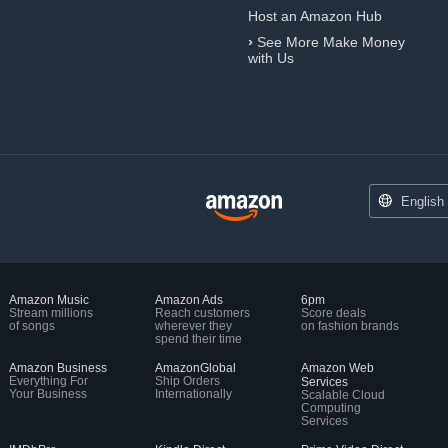
Host an Amazon Hub
›
See More Make Money
with Us
English
Amazon Music
Amazon Ads
6pm
Stream millions
Reach customers
Score deals
of songs
wherever they
on fashion brands
spend their time
Amazon Business
AmazonGlobal
Amazon Web
Everything For
Ship Orders
Services
Your Business
Internationally
Scalable Cloud
Computing
Services