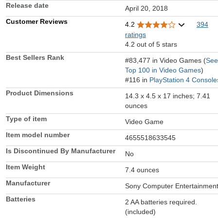
Release date
April 20, 2018
Customer Reviews
4.2
394
ratings
4.2 out of 5 stars
Best Sellers Rank
#83,477 in Video Games (
See
Top 100 in Video Games
)
#116 in
PlayStation 4 Console
Product Dimensions
14.3 x 4.5 x 17 inches; 7.41
ounces
Type of item
Video Game
Item model number
4655518633545
Is Discontinued By Manufacturer
No
Item Weight
7.4 ounces
Manufacturer
Sony Computer Entertainmen
Batteries
2 AA batteries required.
(included)