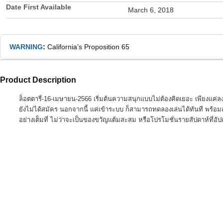
Date First Available
March 6, 2018
WARNING
:
California’s Proposition 65
Product Description
ล็อตตารี่-16-เมษายน-2566 เริ่มต้นความสนุกแบบไม่ต้องคิดเยอะ เพียงแค่ล
ยังไม่ได้สมัคร นอกจากนี้ แค่เข้าระบบ ก็สามารถทดลองเล่นได้ทันที พร้
อย่างเต็มที่ ไม่ว่าจะเป็นของขวัญแต้มสะสม หรือโปรโมชั่นรายสัปดาห์ที่อั