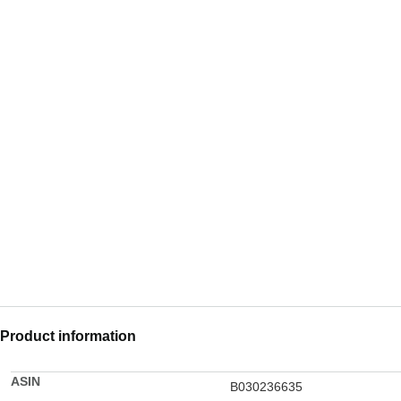
Product information
ASIN
B030236635