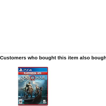
Customers who bought this item also bough