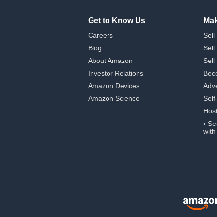
Get to Know Us
Mak
Careers
Sell
Blog
Sell
About Amazon
Sell
Investor Relations
Beco
Amazon Devices
Adve
Amazon Science
Self
Hos
›
Se
with