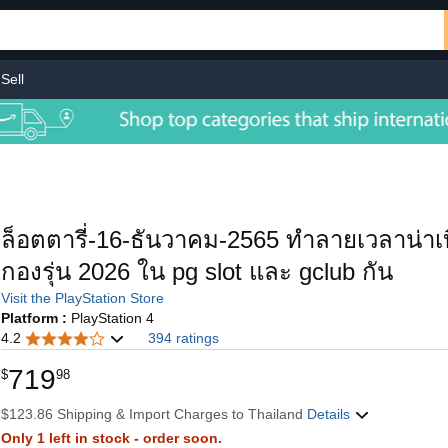
Sell
ล็อตตารี่-16-ธันวาคม-2565 ทําลายเวลาน่าเบ
กองรุ่น 2026 ใน pg slot และ gclub กัน
Visit the PlayStation Store
Platform :
PlayStation 4
4.2
394 ratings
719
$
98
$123.86 Shipping & Import Charges to Thailand
Details
Only 1 left in stock - order soon.