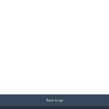
Back to top