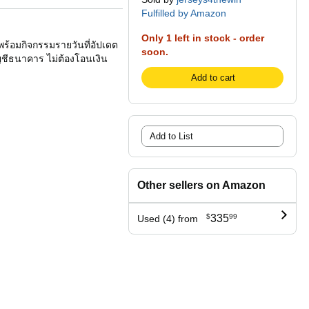
Fulfilled by Amazon
Only 1 left in stock - order
 พร้อมกิจกรรมรายวันที่อัปเดต
soon.
ัญชีธนาคาร ไม่ต้องโอนเงิน
Add to cart
Add to List
Other sellers on Amazon
$
335
99
Used (4) from