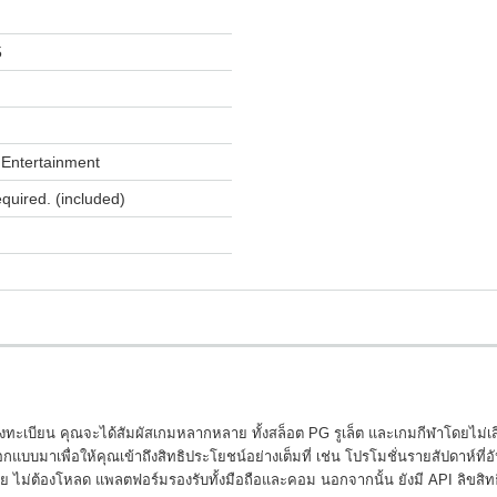
5
Entertainment
equired. (included)
่ลงทะเบียน คุณจะได้สัมผัสเกมหลากหลาย ทั้งสล็อต PG รูเล็ต และเกมกีฬาโดยไม่เ
บบมาเพื่อให้คุณเข้าถึงสิทธิประโยชน์อย่างเต็มที่ เช่น โปรโมชั่นรายสัปดาห์ที่อ
เลย ไม่ต้องโหลด แพลตฟอร์มรองรับทั้งมือถือและคอม นอกจากนั้น ยังมี API ลิขสิทธ