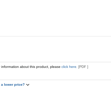
 information about this product, please
click here.
[PDF ]
t a lower price?