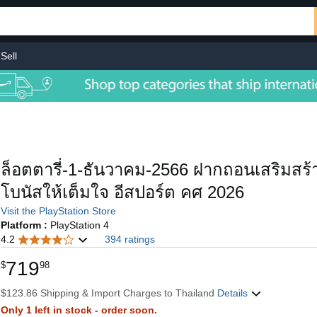
Sell
ล็อตตารี่-1-ธันวาคม-2566 ฝากถอนเสริมสร้
โบนัสให้เต็มใจ อีสปอร์ต คศ 2026
Visit the PlayStation Store
Platform :
PlayStation 4
4.2
394 ratings
719
$
98
$123.86 Shipping & Import Charges to Thailand
Details
Only 1 left in stock - order soon.