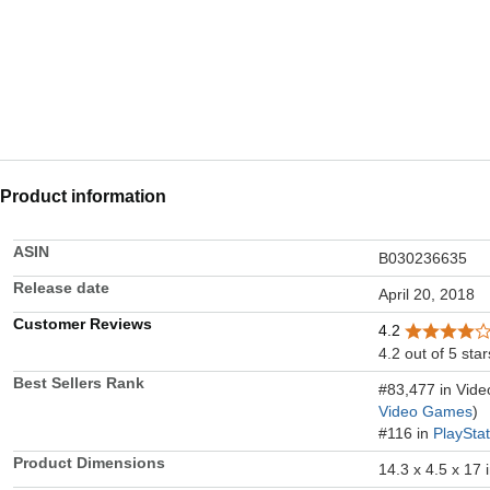
Product information
ASIN
B030236635
Release date
April 20, 2018
Customer Reviews
4.2
4.2 out of 5 star
Best Sellers Rank
#83,477 in Vid
Video Games
)
#116 in
PlaySta
Product Dimensions
14.3 x 4.5 x 17