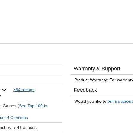
Warranty & Support
Product Warranty: For warranty
Feedback
394 ratings
s
Would you like to
tell us abou
eo Games (
See Top 100 in
tion 4 Consoles
 inches; 7.41 ounces