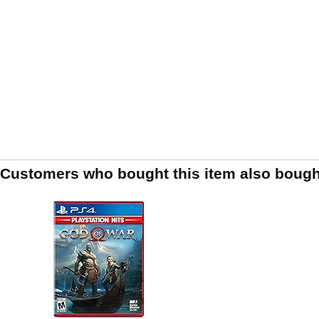
Customers who bought this item also bough