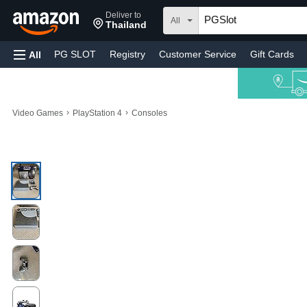
Deliver to
All
Thailand
PG SLOT
Registry
Customer Service
Gift Cards
All
›
›
Video Games
PlayStation 4
Consoles