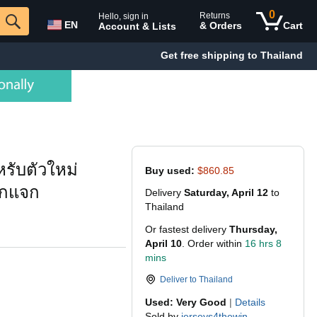
0
Returns
Hello, sign in
EN
& Orders
Cart
Account & Lists
Get free shipping to Thailand
รับตัวใหม่
Buy used:
$860.85
ูกแจก
Delivery
Saturday, April 12
to
Thailand
Or fastest delivery
Thursday,
April 10
. Order within
16 hrs 8
mins
Deliver to
Thailand
Used: Very Good
|
Details
Sold by
jerseys4thewin