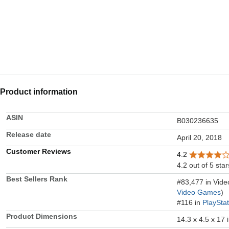
Product information
ASIN
B030236635
Release date
April 20, 2018
Customer Reviews
4.2
4.2 out of 5 star
Best Sellers Rank
#83,477 in Vid
Video Games
)
#116 in
PlaySta
Product Dimensions
14.3 x 4.5 x 17