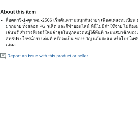
About this item
ล็อตตารี่-1-ตุลาคม-2566 เริ่มต้นความสนุกกันง่ายๆ เพียงแค่ลงทะเบียน 
มากมาย ทั้งสล็อต PG รูเล็ต และกีฬาออนไลน์ ที่นี่ไม่มีค่าใช้จ่าย ไม่
เล่นฟรี สำรวจฟีเจอร์ใหม่ล่าสุดในทุกหมวดหมู่ได้ทันที ระบบสมาชิกขอ
สิทธิประโยชน์อย่างเต็มที่ หรือจะเป็น ของขวัญ แต้มสะสม หรือโปรโมชั่
เสมอ
Report an issue with this product or seller