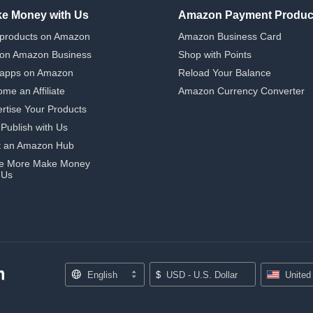
e Money with Us
Amazon Payment Produc
 products on Amazon
Amazon Business Card
 on Amazon Business
Shop with Points
 apps on Amazon
Reload Your Balance
me an Affiliate
Amazon Currency Converter
rtise Your Products
-Publish with Us
t an Amazon Hub
e More Make Money
 Us
English
$
USD - U.S. Dollar
United