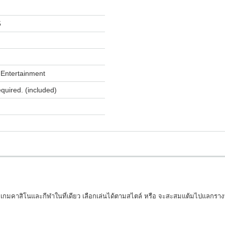
5
Entertainment
equired. (included)
นใจ เกมคาสิโนและกีฬาในที่เดียว เลือกเล่นได้ตามสไตล์ หรือ จะสะสมแต้มไปแลกรา