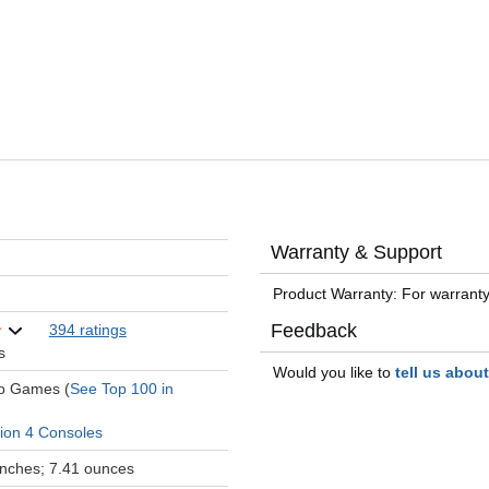
Warranty & Support
Product Warranty: For warranty
Feedback
394 ratings
s
Would you like to
tell us abou
eo Games (
See Top 100 in
tion 4 Consoles
 inches; 7.41 ounces