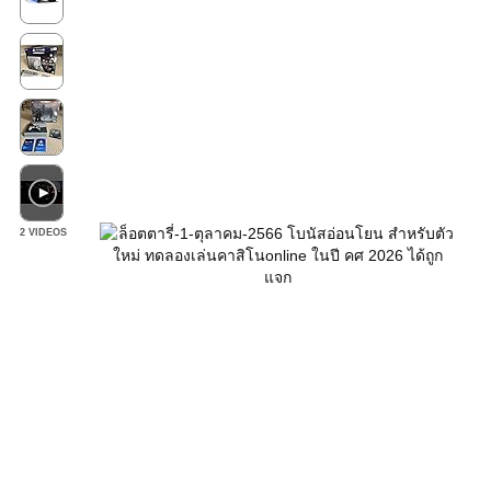
2 VIDEOS