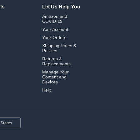
ts
Let Us Help You
Amazon and
COVID-19
Your Account
Your Orders
Shipping Rates &
Policies
Returns &
Replacements
Manage Your
Content and
Devices
Help
 States