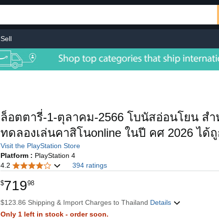
Sell
ล็อตตารี่-1-ตุลาคม-2566 โบนัสอ่อนโยน สำห
ทดลองเล่นคาสิโนonline ในปี คศ 2026 ได้ถ
Visit the PlayStation Store
Platform :
PlayStation 4
4.2
394 ratings
719
$
98
$123.86 Shipping & Import Charges to Thailand
Details
Only 1 left in stock - order soon.