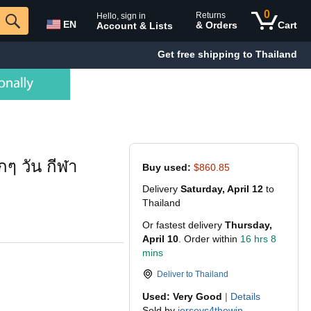
0
Returns
Hello, sign in
EN
& Orders
Cart
Account & Lists
Get free shipping to Thailand
ๆ วัน กีฬา
Buy used:
$860.85
Delivery
Saturday, April 12
to
Thailand
Or fastest delivery
Thursday,
April 10
. Order within
16 hrs 8
mins
Deliver to
Thailand
Used: Very Good
|
Details
Sold by
jerseys4thewin