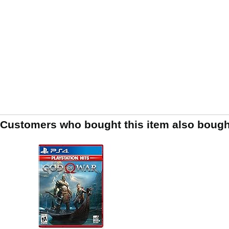
Customers who bought this item also bough