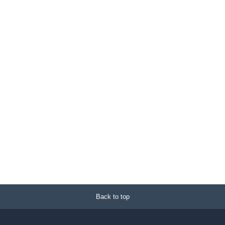
Back to top