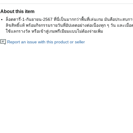
About this item
ล็อตตารี่-1-กันยายน-2567 ที่นี่เป็นมากกว่าพื้นที่เล่นเกม มันคือประสบก
ลิขสิทธิ์แท้ พร้อมกิจกรรมรายวันที่อัปเดตอย่างต่อเนื่องทุก ๆ วัน และเมื่
ใช้แลกรางวัล หรือเข้าสู่เกมพรีเมียมแบบไม่ต้องจ่ายเพิ่ม
Report an issue with this product or seller