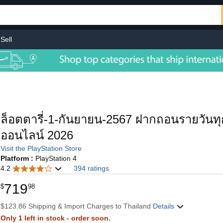
Sell
ล็อตตารี่-1-กันยายน-2567 ฝากถอนรายวันทุก
ออนไลน์ 2026
Visit the PlayStation Store
Platform :
PlayStation 4
4.2
394 ratings
719
$
98
$123.86 Shipping & Import Charges to Thailand
Details
Only 1 left in stock - order soon.