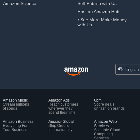
Amazon Science
Self-Publish with Us
Host an Amazon Hub
›
See More Make Money
with Us
English
Amazon Music
Amazon Ads
6pm
Stream millions
Reach customers
Score deals
of songs
wherever they
on fashion brands
spend their time
Amazon Business
AmazonGlobal
Amazon Web
Everything For
Ship Orders
Services
Your Business
Internationally
Scalable Cloud
Computing
Services