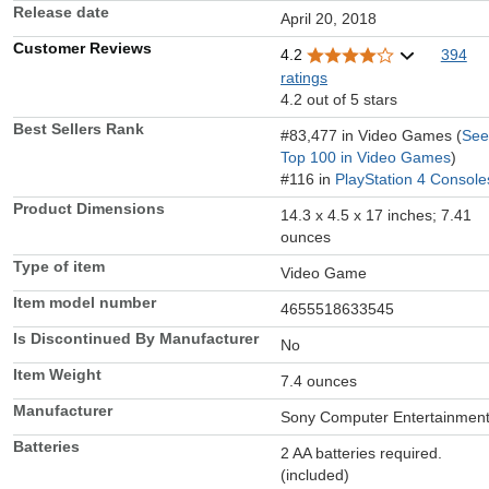
Release date
April 20, 2018
Customer Reviews
4.2
394
ratings
4.2 out of 5 stars
Best Sellers Rank
#83,477 in Video Games (
See
Top 100 in Video Games
)
#116 in
PlayStation 4 Console
Product Dimensions
14.3 x 4.5 x 17 inches; 7.41
ounces
Type of item
Video Game
Item model number
4655518633545
Is Discontinued By Manufacturer
No
Item Weight
7.4 ounces
Manufacturer
Sony Computer Entertainmen
Batteries
2 AA batteries required.
(included)