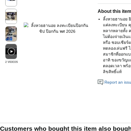
About this ite
ลิ้งหวยฮานอย ยิ
แค่ลงทะเบียน ค
หลากหลายทั้ง ค
ไม่ต้องจ่ายเงิน
หรือ ชอบเชียร์ผ
ทดลองเล่นฟรี ไม
สมาชิกที่ออกแบ
อาทิ ของขวัญแต
2 VIDEOS
ตลอดเวลา พร้อม
ลิขสิทธิ์แท้
Report an issue
Customers who bought this item also bough