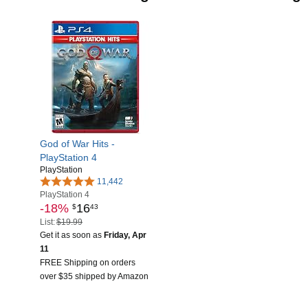
God of War Hits -
PlayStation 4
PlayStation
11,442
PlayStation 4
-18%
16
$
43
List:
$19.99
Get it as soon as
Friday, Apr
11
FREE Shipping on orders
over $35 shipped by Amazon