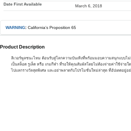
Date First Available
March 6, 2018
WARNING
:
California’s Proposition 65
Product Description
ลิเวอร์พูลชนะไหม ต้อนรับสู่โลกความบันเทิงที่พร้อมมอบความสนุกแบบไม่ย
เป็นสล็อต รูเล็ต หรือ เกมกีฬา ที่รอให้คุณสัมผัสโดยไม่ต้องจ่ายค่าใช้จ่าย
ไปแลกรางวัลสุดพิเศษ และอย่าพลาดกับโปรโมชั่นใหม่ล่าสุด ที่อัปเดตอยู่อย่า