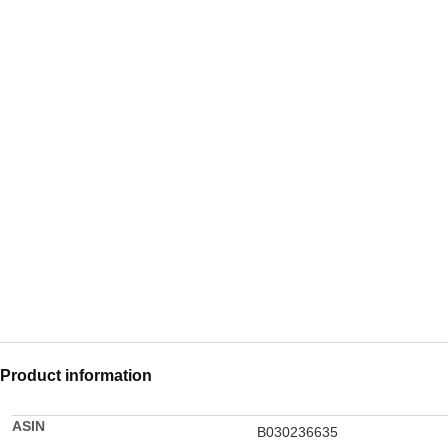
Product information
ASIN
B030236635