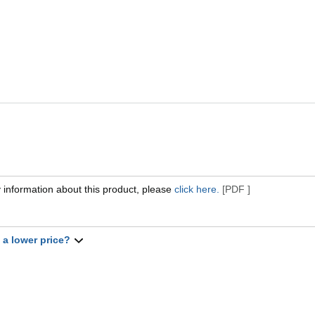
 information about this product, please
click here.
[PDF ]
t a lower price?