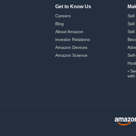
Get to Know Us
Mak
Careers
Sell
Blog
Sell
About Amazon
Sell
Investor Relations
Beco
Amazon Devices
Adve
Amazon Science
Self
Hos
›
Se
with