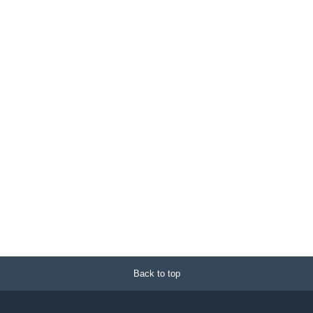
Back to top