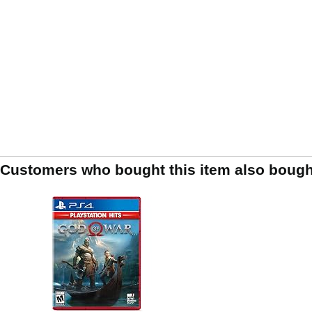
Customers who bought this item also bough