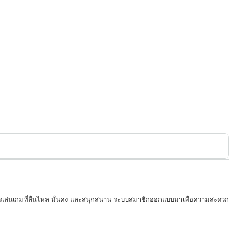
์การเล่นเกมที่ลื่นไหล มั่นคง และสนุกสนาน ระบบสมาชิกออกแบบมาเพื่อความสะดวก