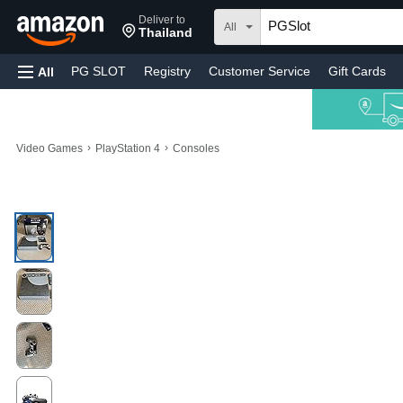
Deliver to
All
Thailand
PG SLOT
Registry
Customer Service
Gift Cards
All
›
›
Video Games
PlayStation 4
Consoles