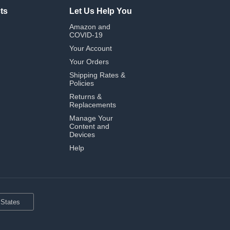
ts
Let Us Help You
Amazon and
COVID-19
Your Account
Your Orders
Shipping Rates &
Policies
Returns &
Replacements
Manage Your
Content and
Devices
Help
 States