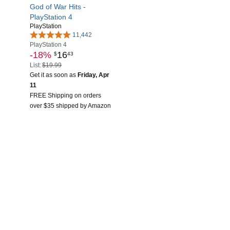
God of War Hits -
PlayStation 4
PlayStation
11,442
PlayStation 4
-18%
16
$
43
List:
$19.99
Get it as soon as
Friday, Apr
11
FREE Shipping on orders
over $35 shipped by Amazon