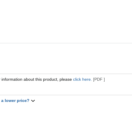
 information about this product, please
click here.
[PDF ]
t a lower price?