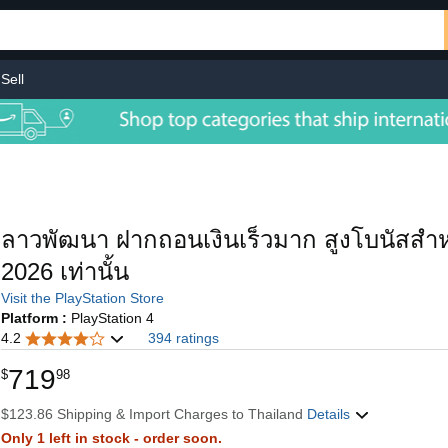
Sell
ลาวพัฒนา ฝากถอนเงินเร็วมาก สูงโบนัสสำห
2026 เท่านั้น
Visit the PlayStation Store
Platform :
PlayStation 4
4.2
394 ratings
719
$
98
$123.86 Shipping & Import Charges to Thailand
Details
Only 1 left in stock - order soon.