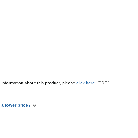
 information about this product, please
click here.
[PDF ]
t a lower price?