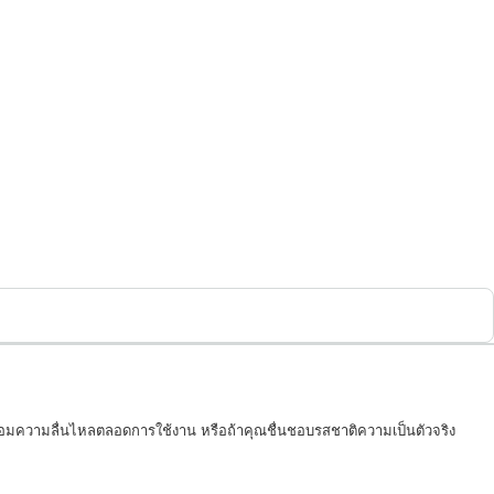
้อมความลื่นไหลตลอดการใช้งาน หรือถ้าคุณชื่นชอบรสชาติความเป็นตัวจริง