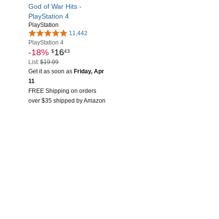
God of War Hits -
PlayStation 4
PlayStation
11,442
PlayStation 4
-18%
16
$
43
List:
$19.99
Get it as soon as
Friday, Apr
11
FREE Shipping on orders
over $35 shipped by Amazon