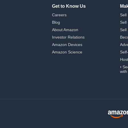
Get to Know Us
Mak
Careers
Sell
Blog
Sell
About Amazon
Sell
Investor Relations
Beco
Amazon Devices
Adve
Amazon Science
Self
Hos
›
Se
with