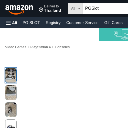
Deliver to
All
Thailand
PG SLOT
Registry
Customer Service
Gift Cards
All
›
›
Video Games
PlayStation 4
Consoles