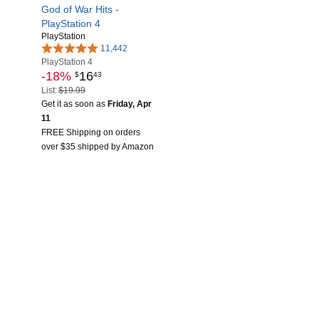
God of War Hits -
PlayStation 4
PlayStation
11,442
PlayStation 4
-18%
16
$
43
List:
$19.99
Get it as soon as
Friday, Apr
11
FREE Shipping on orders
over $35 shipped by Amazon