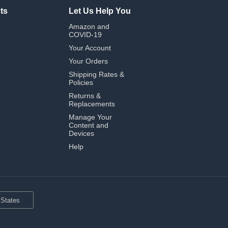
ts
Let Us Help You
Amazon and
COVID-19
Your Account
Your Orders
Shipping Rates &
Policies
Returns &
Replacements
Manage Your
Content and
Devices
Help
 States