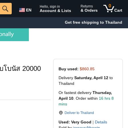
0
Returns
Hello, sign in
EN
& Orders
Cart
Account & Lists
Get free shipping to Thailand
ับโบนัส 20000
Buy used:
$860.85
Delivery
Saturday, April 12
to
Thailand
Or fastest delivery
Thursday,
April 10
. Order within
16 hrs 8
mins
Deliver to
Thailand
Used: Very Good
|
Details
Sold by
jerseys4thewin