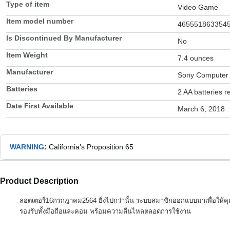
Type of item
Video Game
Item model number
465551863354
Is Discontinued By Manufacturer
No
Item Weight
7.4 ounces
Manufacturer
Sony Computer 
Batteries
2 AA batteries r
Date First Available
March 6, 2018
WARNING
:
California’s Proposition 65
Product Description
ลอตเตอรี่16กรกฎาคม2564 ยิ่งไปกว่านั้น ระบบสมาชิกออกแบบมาเพื่อให้คุ
รองรับทั้งมือถือและคอม พร้อมความลื่นไหลตลอดการใช้งาน