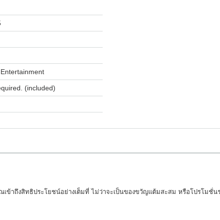
5
Entertainment
equired. (included)
ณเข้าถึงสิทธิประโยชน์อย่างเต็มที่ ไม่ว่าจะเป็นของขวัญแต้มสะสม หรือโปรโมชั