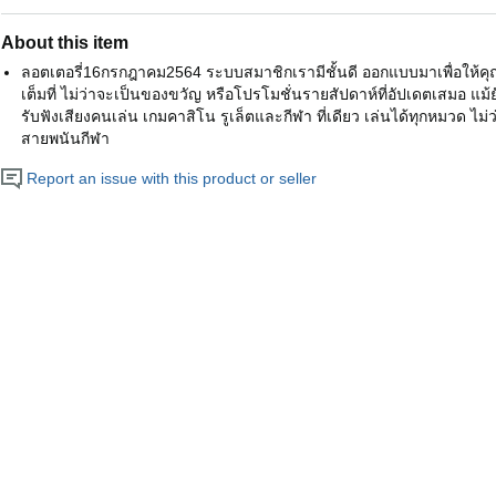
About this item
ลอตเตอรี่16กรกฎาคม2564 ระบบสมาชิกเรามีชั้นดี ออกแบบมาเพื่อให้คุณ
เต็มที่ ไม่ว่าจะเป็นของขวัญ หรือโปรโมชั่นรายสัปดาห์ที่อัปเดตเสมอ แม
รับฟังเสียงคนเล่น เกมคาสิโน รูเล็ตและกีฬา ที่เดียว เล่นได้ทุกหมวด ไม
สายพนันกีฬา
Report an issue with this product or seller