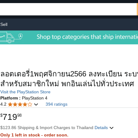
Sell
ลอตเตอรี่1พฤศจิกายน2566 ลงทะเบียน ระบบจ
สำหรับสมาชิกใหม่ พกอินเล่นไปทั่วประเทศ
Visit the PlayStation Store
Platform :
PlayStation 4
4.2
394 ratings
719
$
98
$123.86 Shipping & Import Charges to Thailand
Details
Only 1 left in stock - order soon.