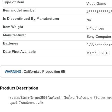
Type of item
Video Game
Item model number
465551863354
Is Discontinued By Manufacturer
No
Item Weight
7.4 ounces
Manufacturer
Sony Computer 
Batteries
2 AA batteries r
Date First Available
March 6, 2018
WARNING
:
California’s Proposition 65
Product Description
ลอตเตอรี่1พฤศจิกายน2566 ไม่ต้องฝากเงินก็สนุกไปกับเกมคาสิโน เพราะเราม
คุณกำลังสัมผัสเกมสุดปัง