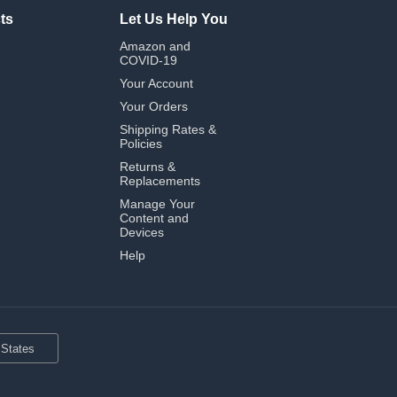
ts
Let Us Help You
Amazon and
COVID-19
Your Account
Your Orders
Shipping Rates &
Policies
Returns &
Replacements
Manage Your
Content and
Devices
Help
 States