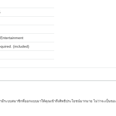
5
Entertainment
equired. (included)
ีระบบสมาชิกที่ออกแบบมาให้คุณเข้าถึงสิทธิประโยชน์มากมาย ไม่ว่าจะเป็นของขวัญ