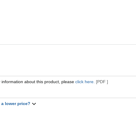
 information about this product, please
click here.
[PDF ]
t a lower price?