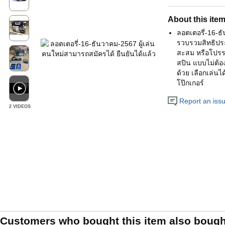
About this ite
ลอตเตอรี่-16-
รวบรวมสิทธิประ
สะสม หรือโปรราย
สปิน แบบไม่ต้อ
ด้วย เลือกเล่นไ
โป๊กเกอร์
Report an issue
2 VIDEOS
Customers who bought this item also bough