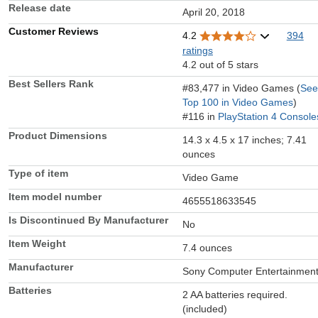
Release date
April 20, 2018
Customer Reviews
4.2
394
ratings
4.2 out of 5 stars
Best Sellers Rank
#83,477 in Video Games (
See
Top 100 in Video Games
)
#116 in
PlayStation 4 Console
Product Dimensions
14.3 x 4.5 x 17 inches; 7.41
ounces
Type of item
Video Game
Item model number
4655518633545
Is Discontinued By Manufacturer
No
Item Weight
7.4 ounces
Manufacturer
Sony Computer Entertainmen
Batteries
2 AA batteries required.
(included)