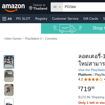
Deliver to
All
Thailand
PG SLOT
Registry
Customer Service
Gift Cards
S
All
›
›
Video Games
PlayStation 4
Consoles
ลอตเตอรี่-
ใหม่สามารถ
Visit the PlayStat
Platform :
PlaySt
4.2
719
$
98
$123.86 Shipping
Only 1 left in st