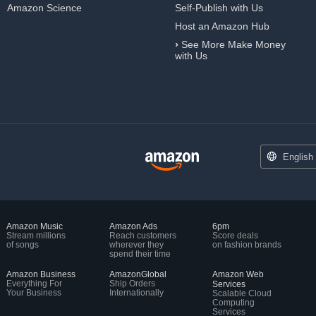
Amazon Science
Self-Publish with Us
Host an Amazon Hub
›
See More Make Money
with Us
English
Amazon Music
Amazon Ads
6pm
Stream millions
Reach customers
Score deals
of songs
wherever they
on fashion brands
spend their time
Amazon Business
AmazonGlobal
Amazon Web
Everything For
Ship Orders
Services
Your Business
Internationally
Scalable Cloud
Computing
Services