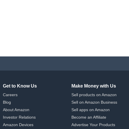
Get to Know Us
Make Money with Us
Careers
Sell products on Amazon
Blog
Sell on Amazon Business
About Amazon
Sell apps on Amazon
Investor Relations
Become an Affiliate
Amazon Devices
Advertise Your Products