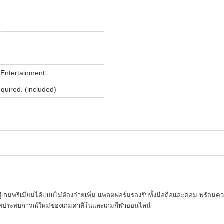
5
Entertainment
equired. (included)
เข้าสู่เกมพรีเมียมได้แบบไม่ต้องจ่ายเพิ่ม แพลตฟอร์มรองรับทั้งมือถือและคอม พร้อม
้สัมผัสประสบการณ์ใหม่ของเกมคาสิโนและเกมกีฬาออนไลน์