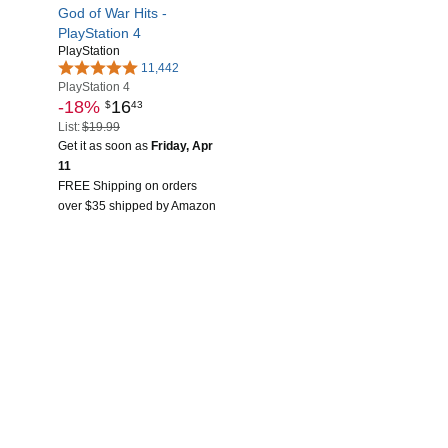
God of War Hits -
PlayStation 4
PlayStation
11,442
PlayStation 4
-18%
16
$
43
List:
$19.99
Get it as soon as
Friday, Apr
11
FREE Shipping on orders
over $35 shipped by Amazon