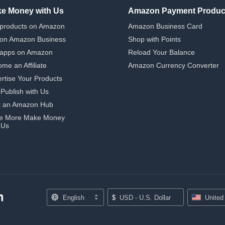
e Money with Us
Amazon Payment Produc
 products on Amazon
Amazon Business Card
 on Amazon Business
Shop with Points
 apps on Amazon
Reload Your Balance
me an Affiliate
Amazon Currency Converter
rtise Your Products
-Publish with Us
t an Amazon Hub
e More Make Money
 Us
English
$
USD - U.S. Dollar
United