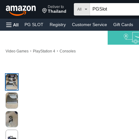
Deliver to
All
Thailand
PG SLOT
Registry
Customer Service
Gift Cards
All
›
›
Video Games
PlayStation 4
Consoles