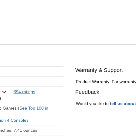
Warranty & Support
Product Warranty: For warranty
Feedback
394 ratings
s
Would you like to
tell us abou
eo Games (
See Top 100 in
tion 4 Consoles
 inches; 7.41 ounces