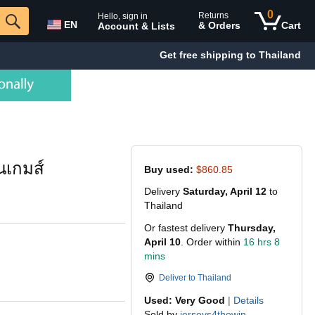
0
Returns
Hello, sign in
EN
& Orders
Cart
Account & Lists
Get free shipping to Thailand
่นเกมส์
Buy used:
$860.85
Delivery
Saturday, April 12
to
Thailand
Or fastest delivery
Thursday,
April 10
. Order within
16 hrs 8
mins
Deliver to
Thailand
Used: Very Good
|
Details
Sold by
jerseys4thewin