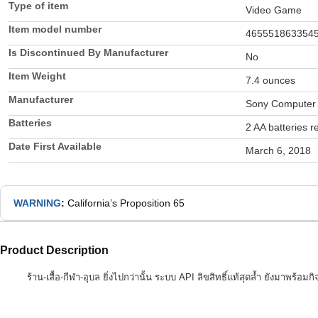
Type of item
Video Game
Item model number
465551863354
Is Discontinued By Manufacturer
No
Item Weight
7.4 ounces
Manufacturer
Sony Computer 
Batteries
2 AA batteries r
Date First Available
March 6, 2018
WARNING
:
California’s Proposition 65
Product Description
ร้าน-เสื้อ-กีฬา-อุบล ยิ่งไปกว่านั้น ระบบ API ลิขสิทธิ์แท้สุดล้ำ ยังมาพร้อม