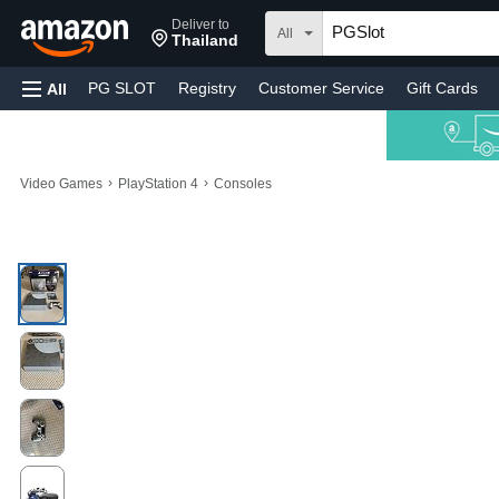
Deliver to
All
Thailand
PG SLOT
Registry
Customer Service
Gift Cards
All
›
›
Video Games
PlayStation 4
Consoles