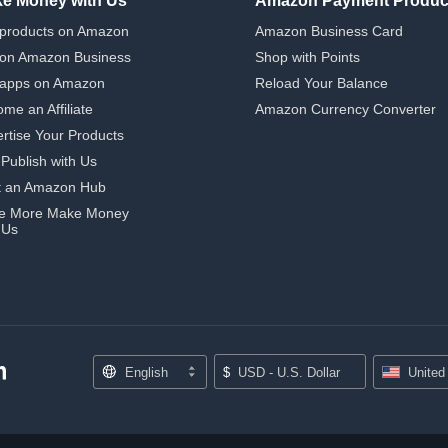
e Money with Us
Amazon Payment Produc
 products on Amazon
Amazon Business Card
 on Amazon Business
Shop with Points
 apps on Amazon
Reload Your Balance
me an Affiliate
Amazon Currency Converter
rtise Your Products
-Publish with Us
t an Amazon Hub
e More Make Money
 Us
English
$
USD - U.S. Dollar
United