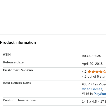
Product information
ASIN
B030236635
Release date
April 20, 2018
Customer Reviews
4.2
4.2 out of 5 star
Best Sellers Rank
#83,477 in Vid
Video Games
)
#116 in
PlaySta
Product Dimensions
14.3 x 4.5 x 17