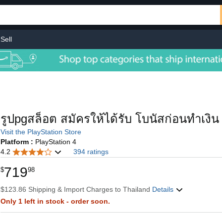
Sell
รูปpgสล็อต สมัครให้ได้รับ โบนัสก่อนทำเงิน
Visit the PlayStation Store
Platform :
PlayStation 4
4.2
394 ratings
719
$
98
$123.86 Shipping & Import Charges to Thailand
Details
Only 1 left in stock - order soon.