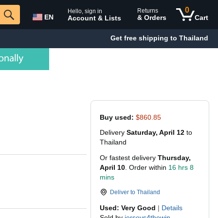
0
Returns
Hello, sign in
EN
& Orders
Cart
Account & Lists
Get free shipping to Thailand
Buy used:
$860.85
Delivery
Saturday, April 12
to
Thailand
Or fastest delivery
Thursday,
April 10
. Order within
16 hrs 8
mins
Deliver to
Thailand
Used: Very Good
|
Details
Sold by
jerseys4thewin