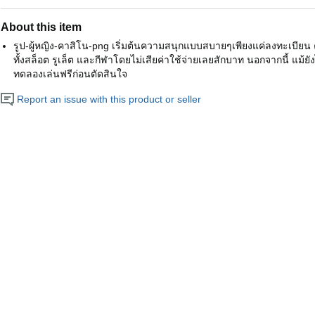
About this item
รูป-ผู้หญิง-คาสิโน-png เริ่มต้นความสนุกแบบสบายๆเพียงแค่ลงทะเบีย
ทั้งสล็อต รูเล็ต และกีฬาโดยไม่เสียค่าใช้จ่ายเลยสักบาท นอกจากนี้ แม้ย
ทดลองเล่นฟรีก่อนตัดสินใจ
Report an issue with this product or seller