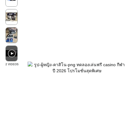
2 VIDEOS