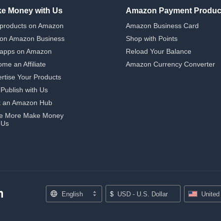
e Money with Us
Amazon Payment Produc
 products on Amazon
Amazon Business Card
 on Amazon Business
Shop with Points
 apps on Amazon
Reload Your Balance
me an Affiliate
Amazon Currency Converter
rtise Your Products
-Publish with Us
t an Amazon Hub
e More Make Money
 Us
English
$
USD - U.S. Dollar
United