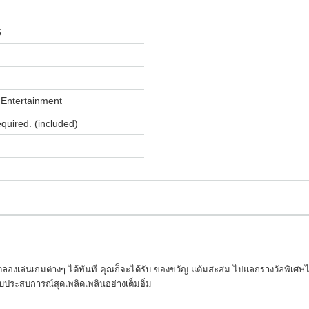
5
Entertainment
equired. (included)
ทดลองเล่นเกมต่างๆ ได้ทันที คุณก็จะได้รับ ของขวัญ แต้มสะสม ไปแลกรางวัลพิเศษ
้รับประสบการณ์สุดเพลิดเพลินอย่างเต็มอิ่ม