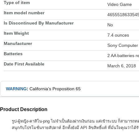
Type of item
Video Game
Item model number
465551863354
Is Discontinued By Manufacturer
No
Item Weight
7.4 ounces
Manufacturer
Sony Computer 
Batteries
2 AA batteries r
Date First Available
March 6, 2018
WARNING
:
California’s Proposition 65
Product Description
รูป-ผู้หญิง-คาสิโน-png ไม่จำเป็นต้องฝากเงินก่อน แค่เข้าระบบ ก็สามารถ
สนุกกับโปรโมชั่นรายสัปดาห์ อีกทั้งยังมี API ลิขสิทธิ์แท้ ที่มั่นใจคุณว่าได