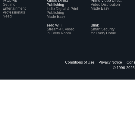
IMDbPro
Kindle Direct
Prime Video Direct
Get Info
Video Distribution
Publishing
Entertainment
Made Easy
Indie Digital & Print
Professionals
Publishing
Need
Made Easy
eero WiFi
Blink
Stream 4K Video
Smart Security
in Every Room
for Every Home
Conditions of Use
Privacy Notice
Cons
© 1996-2025, 