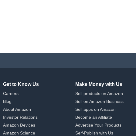
Get to Know Us
Make Money with Us
Careers
Sell products on Amazon
Blog
Sell on Amazon Business
About Amazon
Sell apps on Amazon
Investor Relations
Become an Affiliate
Amazon Devices
Advertise Your Products
Amazon Science
Self-Publish with Us