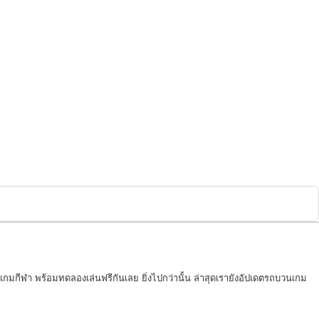
เกมกีฬา พร้อมทดลองเล่นฟรีกันเลย ยิ่งไปกว่านั้น ล่าสุดเรายังอัปเดตรถบวนเกม