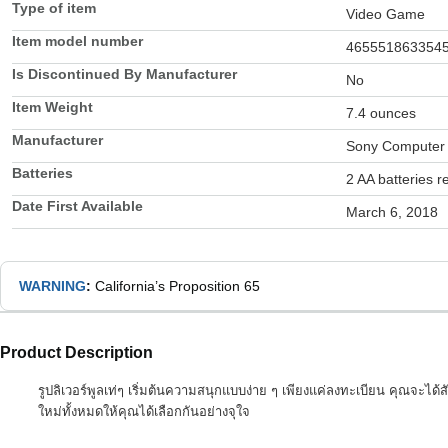
Type of item
Video Game
Item model number
465551863354
Is Discontinued By Manufacturer
No
Item Weight
7.4 ounces
Manufacturer
Sony Computer 
Batteries
2 AA batteries r
Date First Available
March 6, 2018
WARNING
:
California’s Proposition 65
Product Description
รูปลิเวอร์พูลเท่ๆ เริ่มต้นความสนุกแบบง่าย ๆ เพียงแค่ลงทะเบียน คุณจะได
ใหม่ทั้งหมดให้คุณได้เลือกกันอย่างจุใจ