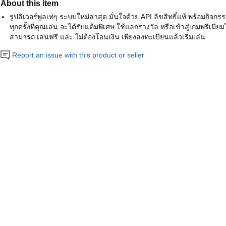
About this item
รูปลิเวอร์พูลเท่ๆ ระบบใหม่ล่าสุด มั่นใจด้วย API ลิขสิทธิ์แท้ พร้อมกิจกรร
ทุกครั้งที่คุณเล่น จะได้รับแต้มพิเศษ ใช้แลกรางวัล หรือเข้าสู่เกมพรีเมียมได
สามารถ เล่นฟรี และ ไม่ต้องโอนเงิน เพียงลงทะเบียนแล้วเริ่มเล่น
Report an issue with this product or seller