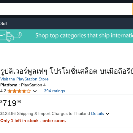
Sell
รูปลิเวอร์พูลเท่ๆ โปรโมชั่นสล็อต บนมือถือรี
Visit the PlayStation Store
Platform :
PlayStation 4
4.2
394 ratings
719
$
98
$123.86 Shipping & Import Charges to Thailand
Details
Only 1 left in stock - order soon.