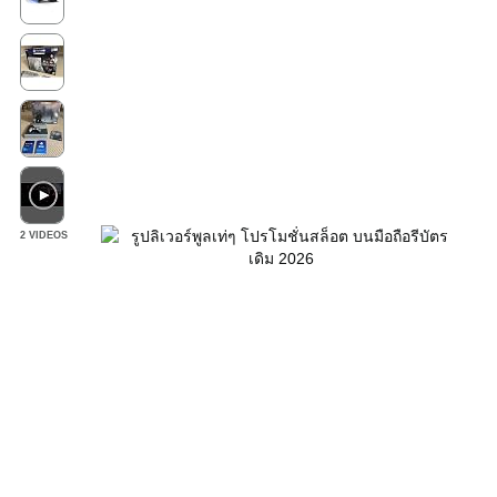
2 VIDEOS