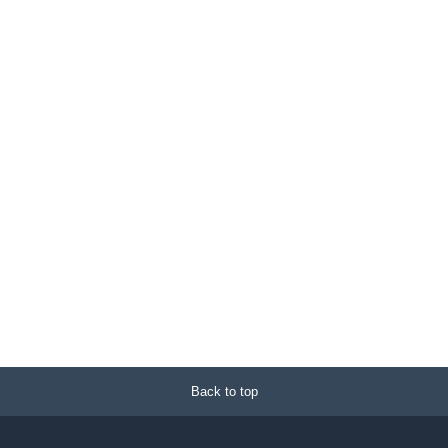
Back to top