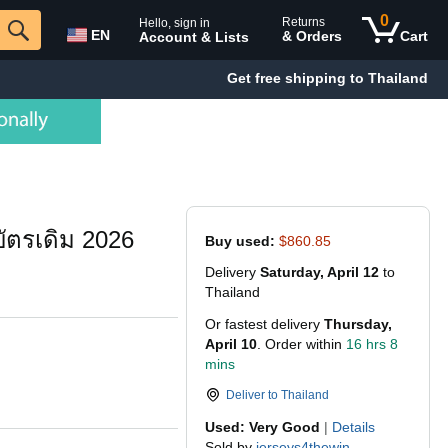
0
Returns
Hello, sign in
EN
& Orders
Cart
Account & Lists
Get free shipping to Thailand
บัตรเดิม 2026
Buy used:
$860.85
Delivery
Saturday, April 12
to
Thailand
Or fastest delivery
Thursday,
April 10
. Order within
16 hrs 8
mins
Deliver to
Thailand
Used: Very Good
|
Details
Sold by
jerseys4thewin