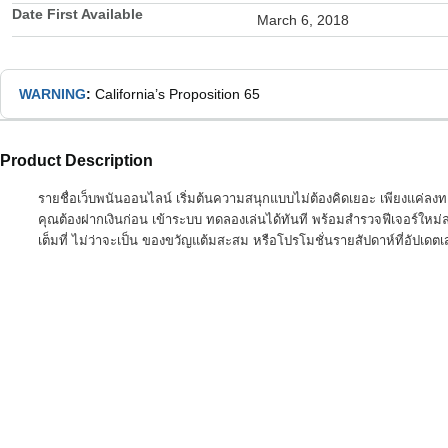
Date First Available
March 6, 2018
WARNING
:
California’s Proposition 65
Product Description
รายชื่อเว็บพนันออนไลน์ เริ่มต้นความสนุกแบบไม่ต้องคิดเยอะ เพียงแค่ลง
คุณต้องฝากเงินก่อน เข้าระบบ ทดลองเล่นได้ทันที พร้อมสำรวจฟีเจอร์ใหม่
เต็มที่ ไม่ว่าจะเป็น ของขวัญแต้มสะสม หรือโปรโมชั่นรายสัปดาห์ที่อัปเดต