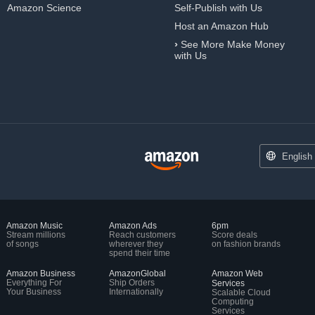
Amazon Science
Self-Publish with Us
Host an Amazon Hub
›
See More Make Money
with Us
English
Amazon Music
Amazon Ads
6pm
Stream millions
Reach customers
Score deals
of songs
wherever they
on fashion brands
spend their time
Amazon Business
AmazonGlobal
Amazon Web
Everything For
Ship Orders
Services
Your Business
Internationally
Scalable Cloud
Computing
Services