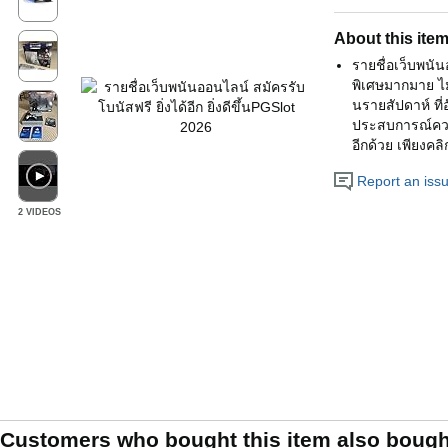
About this ite
รายชื่อเว็บพนั
พิเศษมากมาย ไม
นรายสัปดาห์ ที
ประสบการณ์ความบ
อีกด้วย เพียงคลิ
Report an issue
2 VIDEOS
Customers who bought this item also bough