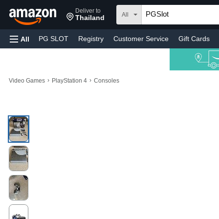
Deliver to
All
Thailand
PG SLOT
Registry
Customer Service
Gift Cards
All
›
›
Video Games
PlayStation 4
Consoles