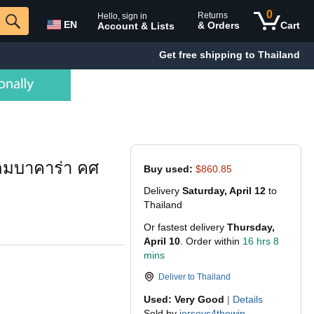
0
Returns
Hello, sign in
EN
& Orders
Cart
Account & Lists
Get free shipping to Thailand
เกมบาคาร่า คศ
Buy used:
$860.85
Delivery
Saturday, April 12
to
Thailand
Or fastest delivery
Thursday,
April 10
. Order within
16 hrs 8
mins
Deliver to
Thailand
Used: Very Good
|
Details
Sold by
jerseys4thewin