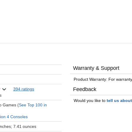
Warranty & Support
Product Warranty: For warranty
Feedback
394 ratings
s
Would you like to
tell us abou
eo Games (
See Top 100 in
tion 4 Consoles
 inches; 7.41 ounces