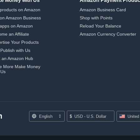
e Money with Us
Amazon Payment Produc
 products on Amazon
Amazon Business Card
 on Amazon Business
Shop with Points
 apps on Amazon
Reload Your Balance
me an Affiliate
Amazon Currency Converter
rtise Your Products
-Publish with Us
t an Amazon Hub
e More Make Money
 Us
English
$
USD - U.S. Dollar
United