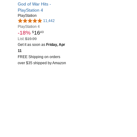
God of War Hits -
PlayStation 4
PlayStation
11,442
PlayStation 4
-18%
16
$
43
List:
$19.99
Get it as soon as
Friday, Apr
11
FREE Shipping on orders
over $35 shipped by Amazon