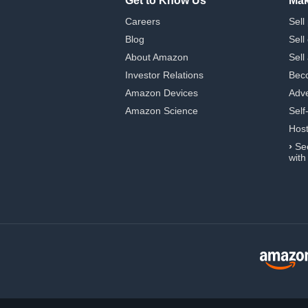
Get to Know Us
Mak
Careers
Sell
Blog
Sell
About Amazon
Sell
Investor Relations
Beco
Amazon Devices
Adve
Amazon Science
Self
Hos
›
Se
with