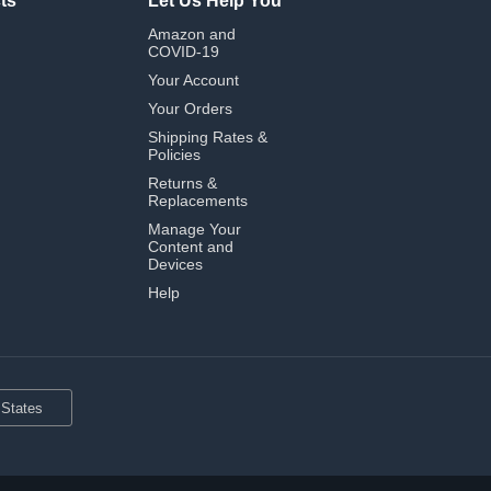
ts
Let Us Help You
Amazon and
COVID-19
Your Account
Your Orders
Shipping Rates &
Policies
Returns &
Replacements
Manage Your
Content and
Devices
Help
 States