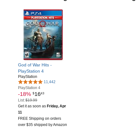
God of War Hits -
PlayStation 4
PlayStation
11,442
PlayStation 4
-18%
16
$
43
List:
$19.99
Get it as soon as
Friday, Apr
11
FREE Shipping on orders
over $35 shipped by Amazon