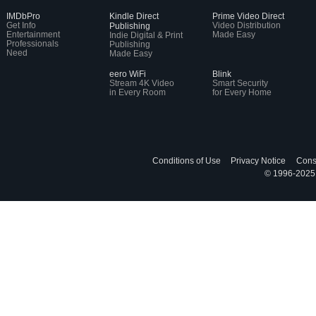
IMDbPro
Kindle Direct
Prime Video Direct
Get Info
Video Distribution
Publishing
Entertainment
Made Easy
Indie Digital & Print
Professionals
Publishing
Need
Made Easy
eero WiFi
Blink
Stream 4K Video
Smart Security
in Every Room
for Every Home
Conditions of Use
Privacy Notice
Cons
© 1996-2025, 