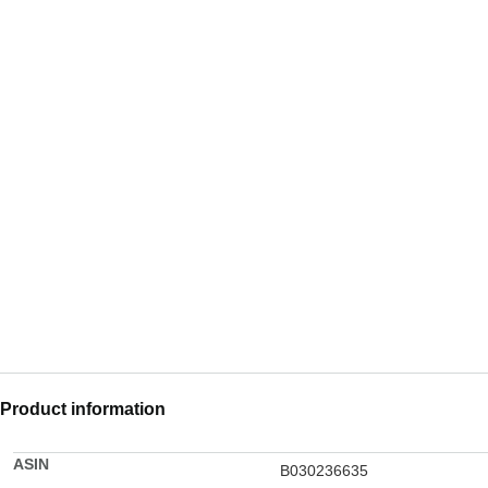
Product information
ASIN
B030236635