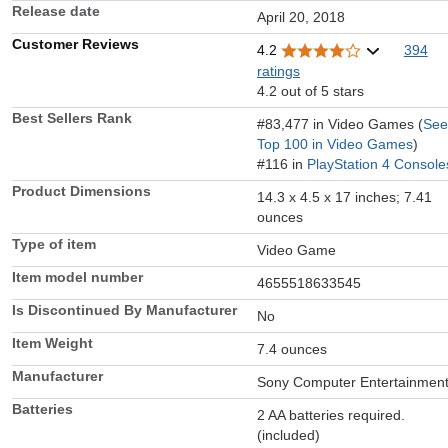
Release date
April 20, 2018
Customer Reviews
4.2
394
ratings
4.2 out of 5 stars
Best Sellers Rank
#83,477 in Video Games (
See
Top 100 in Video Games
)
#116 in
PlayStation 4 Console
Product Dimensions
14.3 x 4.5 x 17 inches; 7.41
ounces
Type of item
Video Game
Item model number
4655518633545
Is Discontinued By Manufacturer
No
Item Weight
7.4 ounces
Manufacturer
Sony Computer Entertainmen
Batteries
2 AA batteries required.
(included)