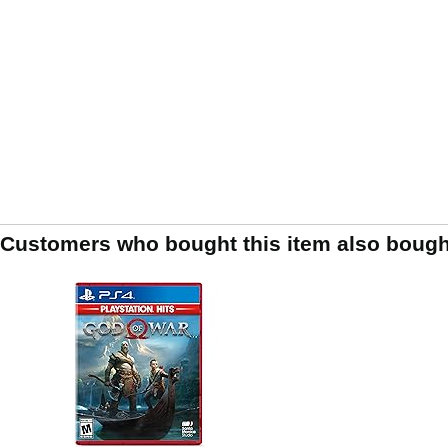
Customers who bought this item also bough