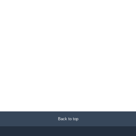
Back to top