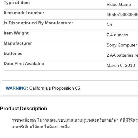
Type of item
Video Game
Item model number
465551863354
Is Discontinued By Manufacturer
No
Item Weight
7.4 ounces
Manufacturer
Sony Computer 
Batteries
2 AA batteries r
Date First Available
March 6, 2018
WARNING
:
California’s Proposition 65
Product Description
ราชา-สล็อต99 ไม่ว่าคุณจะชอบเกมแนวหมุนวงล้อหรือสายกีฬา ที่นี่มีให้ครบ พ
เกมพรีเมียมได้แบบไม่ต้องจ่ายเพิ่ม