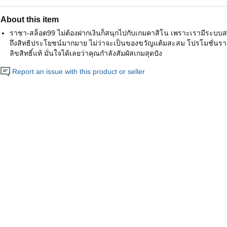
About this item
ราชา-สล็อต99 ไม่ต้องฝากเงินก็สนุกไปกับเกมคาสิโน เพราะเรามีระบบส
ถึงสิทธิประโยชน์มากมาย ไม่ว่าจะเป็นของขวัญแต้มสะสม โปรโมชั่นรายสั
ลิขสิทธิ์แท้ มั่นใจได้เลยว่าคุณกำลังสัมผัสเกมสุดปัง
Report an issue with this product or seller