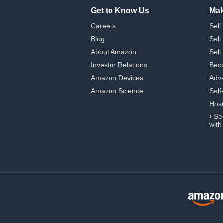
Get to Know Us
Mak
Careers
Sell
Blog
Sell
About Amazon
Sell
Investor Relations
Beco
Amazon Devices
Adve
Amazon Science
Self
Hos
›
Se
with