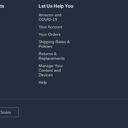
ts
Let Us Help You
Amazon and
COVID-19
Your Account
Your Orders
Shipping Rates &
Policies
Returns &
Replacements
Manage Your
Content and
Devices
Help
 States