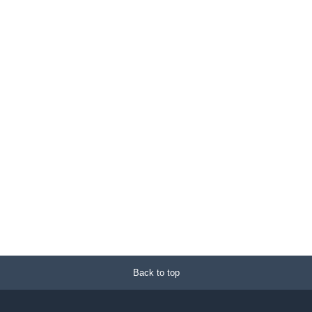
Back to top