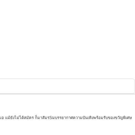
ยู่เสมอ แม้ยังไม่ได้สมัคร ก็มาสัมรSมบรรยากาศความบันเทิงพร้อมรับของขวัญพิเศษ