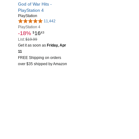
God of War Hits -
PlayStation 4
PlayStation
11,442
PlayStation 4
-18%
16
$
43
List:
$19.99
Get it as soon as
Friday, Apr
11
FREE Shipping on orders
over $35 shipped by Amazon