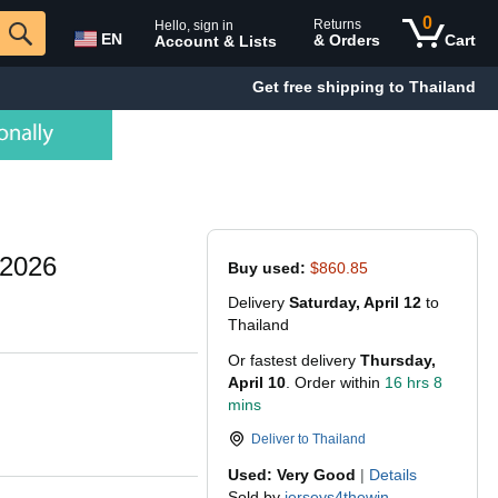
0
Returns
Hello, sign in
EN
& Orders
Cart
Account & Lists
Get free shipping to Thailand
 2026
Buy used:
$860.85
Delivery
Saturday, April 12
to
Thailand
Or fastest delivery
Thursday,
April 10
. Order within
16 hrs 8
mins
Deliver to
Thailand
Used: Very Good
|
Details
Sold by
jerseys4thewin