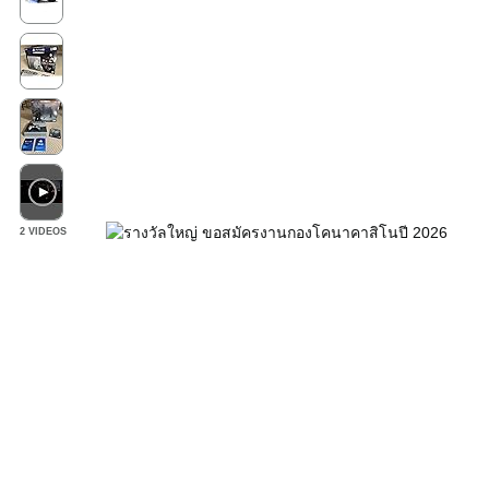
2 VIDEOS