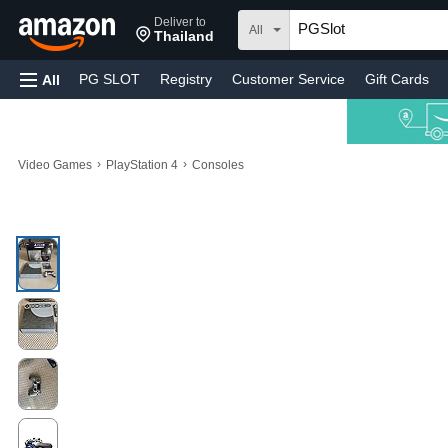
Deliver to
All
Thailand
PG SLOT
Registry
Customer Service
Gift Cards
All
›
›
Video Games
PlayStation 4
Consoles