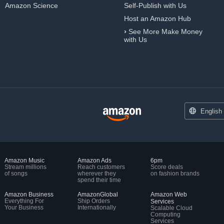
Amazon Science
Self-Publish with Us
Host an Amazon Hub
›
See More Make Money
with Us
English
Amazon Music
Amazon Ads
6pm
Stream millions
Reach customers
Score deals
of songs
wherever they
on fashion brands
spend their time
Amazon Business
AmazonGlobal
Amazon Web
Everything For
Ship Orders
Services
Your Business
Internationally
Scalable Cloud
Computing
Services