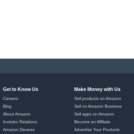
Get to Know Us
Make Money with Us
Careers
Sell products on Amazon
Blog
Sell on Amazon Business
About Amazon
Sell apps on Amazon
Investor Relations
Become an Affiliate
Amazon Devices
Advertise Your Products