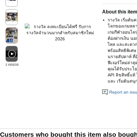
About this ite
รางวัล เริ่มต้น
โลกของเกมหลาก
เกมกีฬาออนไลน์
ต้องฝากเงิน นอก
ไหล และสะดวก 
พร้อมสิทธิพิเศ
นรายสัปดาห์ ที
ฟีเจอร์ใหม่ล่าส
2 VIDEOS
คุณได้รับประโยช
API ลิขสิทธิ์แท
และ เริ่มต้นสนุก
Report an issue
Customers who bought this item also bough