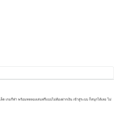
ต เกมกีฬา พร้อมทดลองเล่นฟรีแบบไม่ต้องฝากเงิน เข้าสู่ระบบ ก็สนุกได้เลย ไม่