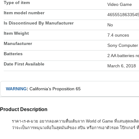
Type of item
Video Game
Item model number
465551863354
Is Discontinued By Manufacturer
No
Item Weight
7.4 ounces
Manufacturer
Sony Computer 
Batteries
2 AA batteries r
Date First Available
March 6, 2018
WARNING
:
California’s Proposition 65
Product Description
ราคา-เร-ต-มวย อยากลองความตื่นเต้นจาก World of Game ที่แสนสุดเพลิดเพล
ว่าจะเป็นการหมุนวงล้อในสุดมันส์ของ สปิน หรือการเอาตัวรอด โป๊กเกอร์ ที