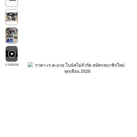
2 VIDEOS