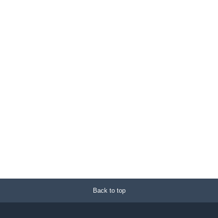
Back to top