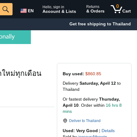
0
Returns
Hello, sign in
EN
& Orders
Cart
Account & Lists
Get free shipping to Thailand
ใหม่ทุกเดือน
Buy used:
$860.85
Delivery
Saturday, April 12
to
Thailand
Or fastest delivery
Thursday,
April 10
. Order within
16 hrs 8
mins
Deliver to
Thailand
Used: Very Good
|
Details
Sold by
jerseys4thewin