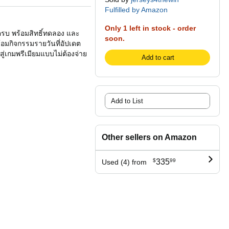
Fulfilled by Amazon
Only 1 left in stock - order
ครบ พร้อมสิทธิ์ทดลอง และ
soon.
้อมกิจกรรมรายวันที่อัปเดต
าสู่เกมพรีเมียมแบบไม่ต้องจ่าย
Add to cart
Add to List
Other sellers on Amazon
$
335
99
Used (4) from