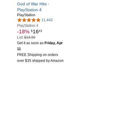
God of War Hits -
PlayStation 4
PlayStation
11,442
PlayStation 4
-18%
16
$
43
List:
$19.99
Get it as soon as
Friday, Apr
11
FREE Shipping on orders
over $35 shipped by Amazon