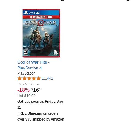
God of War Hits -
PlayStation 4
PlayStation
11,442
PlayStation 4
-18%
16
$
43
List:
$19.99
Get it as soon as
Friday, Apr
11
FREE Shipping on orders
over $35 shipped by Amazon