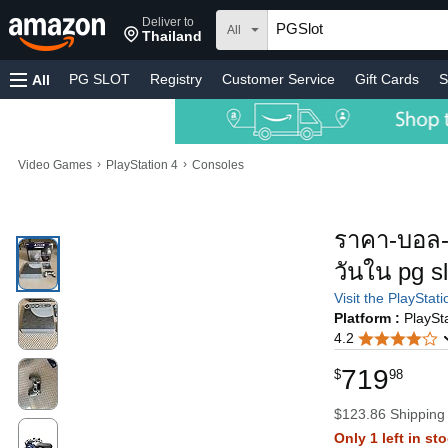
Deliver to
All
Thailand
PG SLOT
Registry
Customer Service
Gift Cards
S
All
›
›
Video Games
PlayStation 4
Consoles
ราคา-บอล-
วันใน pg sl
Visit the PlayStat
Platform :
PlaySt
4.2
719
$
98
$123.86 Shipping
Only 1 left in st