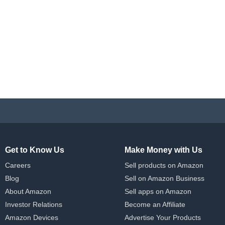
Get to Know Us
Make Money with Us
Careers
Sell products on Amazon
Blog
Sell on Amazon Business
About Amazon
Sell apps on Amazon
Investor Relations
Become an Affiliate
Amazon Devices
Advertise Your Products