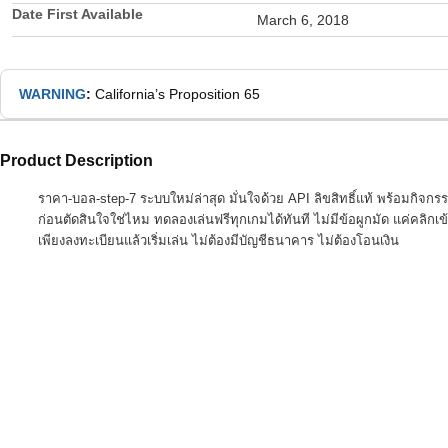
Date First Available
March 6, 2018
WARNING
:
California’s Proposition 65
Product Description
ราคา-บอล-step-7 ระบบใหม่ล่าสุด มั่นใจด้วย API ลิขสิทธิ์แท้ พร้อมกิจกรร
ก่อนตัดสินใจใช่ไหม ทดลองเล่นฟรีทุกเกมได้ทันที ไม่มีข้อผูกมัด แค่คลิ
เพียงลงทะเบียนแล้วเริ่มเล่น ไม่ต้องมีบัญชีธนาคาร ไม่ต้องโอนเงิน