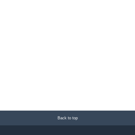
Back to top