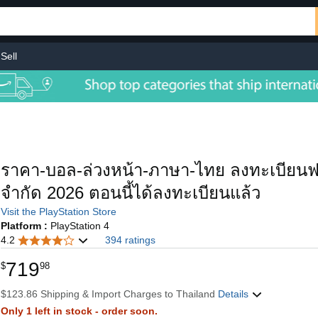
Sell
ราคา-บอล-ล่วงหน้า-ภาษา-ไทย ลงทะเบียนฟรี
จำกัด 2026 ตอนนี้ได้ลงทะเบียนแล้ว
Visit the PlayStation Store
Platform :
PlayStation 4
4.2
394 ratings
719
$
98
$123.86 Shipping & Import Charges to Thailand
Details
Only 1 left in stock - order soon.