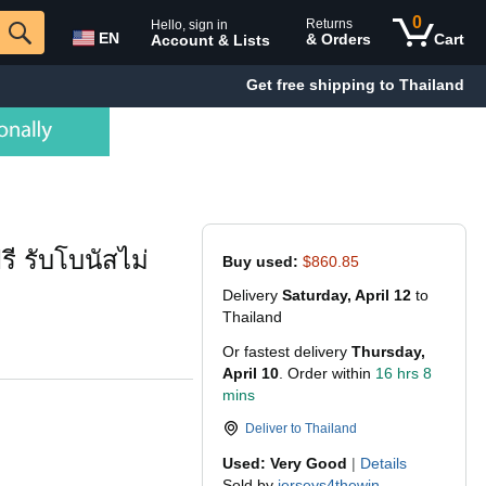
0
Returns
Hello, sign in
EN
& Orders
Cart
Account & Lists
Get free shipping to Thailand
 รับโบนัสไม่
Buy used:
$860.85
Delivery
Saturday, April 12
to
Thailand
Or fastest delivery
Thursday,
April 10
. Order within
16 hrs 8
mins
Deliver to
Thailand
Used: Very Good
|
Details
Sold by
jerseys4thewin