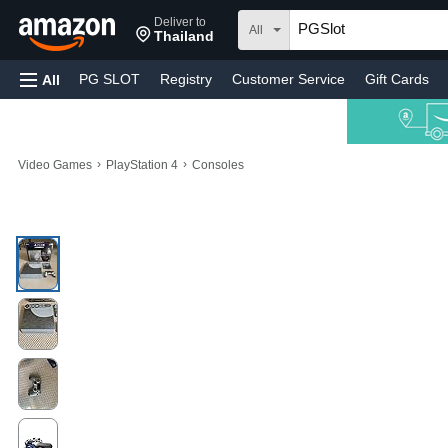
Deliver to
All
Thailand
PG SLOT
Registry
Customer Service
Gift Cards
All
›
›
Video Games
PlayStation 4
Consoles