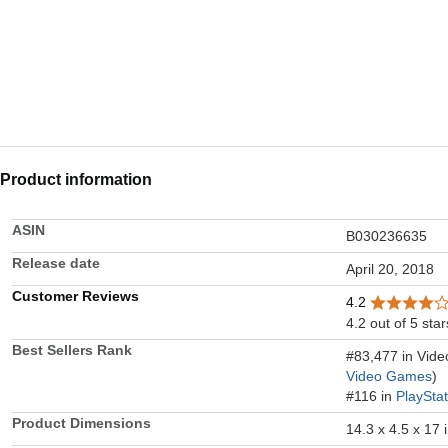
Product information
ASIN
B030236635
Release date
April 20, 2018
Customer Reviews
4.2
4.2 out of 5 star
Best Sellers Rank
#83,477 in Vid
Video Games
)
#116 in
PlaySta
Product Dimensions
14.3 x 4.5 x 17