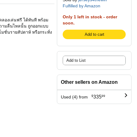
Fulfilled by Amazon
Only 1 left in stock - order
ทดลองเล่นฟรี ได้ทันที พร้อม
soon.
วามลื่นไหลนั้น ถูกออกแบบ
มชั่นรายสัปดาห์ หรือกระทั่ง
Add to cart
Add to List
Other sellers on Amazon
$
335
99
Used (4) from