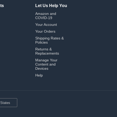
ts
Let Us Help You
Amazon and
COVID-19
Your Account
Your Orders
Shipping Rates &
Policies
Returns &
Replacements
Manage Your
Content and
Devices
Help
 States