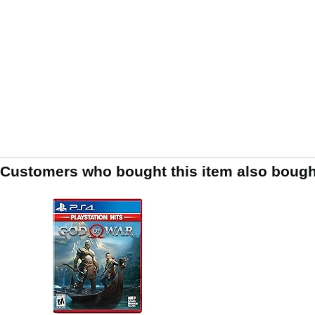
Customers who bought this item also bough