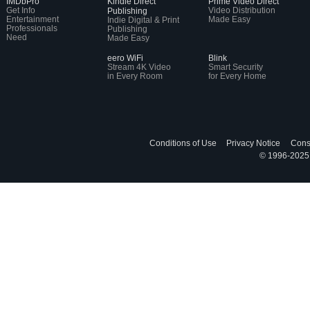
IMDbPro
Kindle Direct
Prime Video Direct
Get Info
Video Distribution
Publishing
Entertainment
Made Easy
Indie Digital & Print
Professionals
Publishing
Need
Made Easy
eero WiFi
Blink
Stream 4K Video
Smart Security
in Every Room
for Every Home
Conditions of Use
Privacy Notice
Cons
© 1996-2025, 