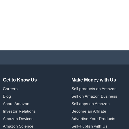
Get to Know Us
Make Money with Us
Careers
Sell products on Amazon
Blog
Sell on Amazon Business
About Amazon
Sell apps on Amazon
Investor Relations
Become an Affiliate
Amazon Devices
Advertise Your Products
Amazon Science
Self-Publish with Us