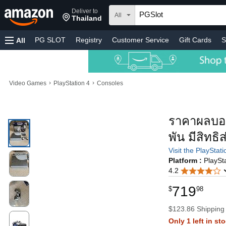
Deliver to
All
Thailand
PG SLOT
Registry
Customer Service
Gift Cards
S
All
›
›
Video Games
PlayStation 4
Consoles
ราคาผลบอล
พัน มีสิทธ
Visit the PlayStat
Platform :
PlaySt
4.2
719
$
98
$123.86 Shipping
Only 1 left in st