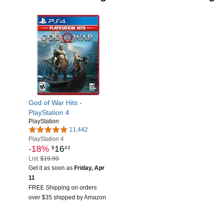
God of War Hits -
PlayStation 4
PlayStation
11,442
PlayStation 4
-18%
16
$
43
List:
$19.99
Get it as soon as
Friday, Apr
11
FREE Shipping on orders
over $35 shipped by Amazon