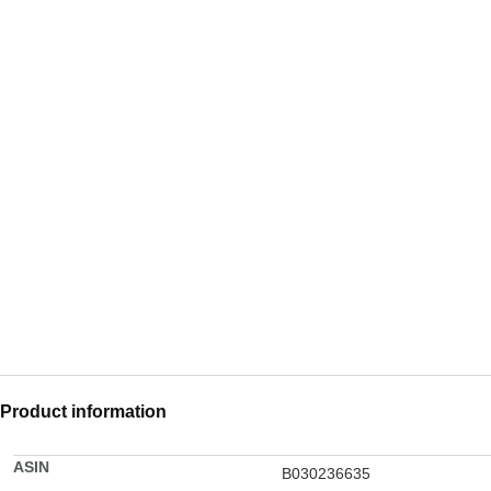
Product information
ASIN
B030236635