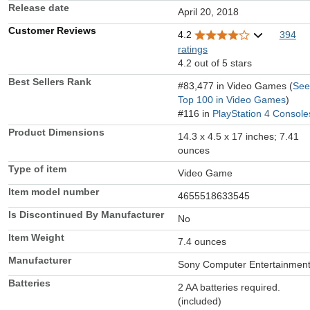
Release date
April 20, 2018
Customer Reviews
4.2
394
ratings
4.2 out of 5 stars
Best Sellers Rank
#83,477 in Video Games (
See
Top 100 in Video Games
)
#116 in
PlayStation 4 Console
Product Dimensions
14.3 x 4.5 x 17 inches; 7.41
ounces
Type of item
Video Game
Item model number
4655518633545
Is Discontinued By Manufacturer
No
Item Weight
7.4 ounces
Manufacturer
Sony Computer Entertainmen
Batteries
2 AA batteries required.
(included)