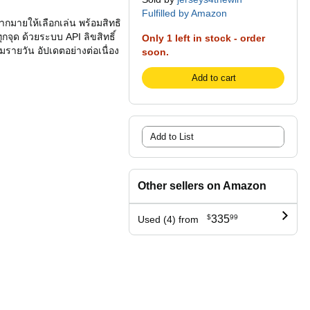
Fulfilled by Amazon
กมายให้เลือกเล่น พร้อมสิทธิ
จุด ด้วยระบบ API ลิขสิทธิ์
Only 1 left in stock - order
รายวัน อัปเดตอย่างต่อเนื่อง
soon.
Add to cart
Add to List
Other sellers on Amazon
$
335
99
Used (4) from