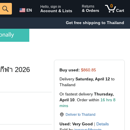
0
Returns
Hello, sign in
EN
& Orders
Cart
Account & Lists
Get free shipping to Thailand
กีฬา 2026
Buy used:
$860.85
Delivery
Saturday, April 12
to
Thailand
Or fastest delivery
Thursday,
April 10
. Order within
16 hrs 8
mins
Deliver to
Thailand
Used: Very Good
|
Details
Sold by
jerseys4thewin