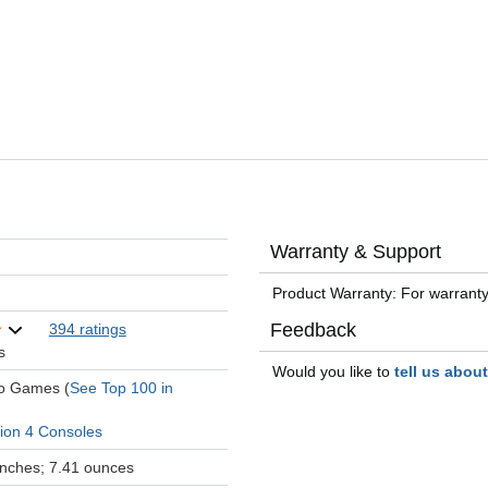
Warranty & Support
Product Warranty: For warranty
Feedback
394 ratings
s
Would you like to
tell us abou
eo Games (
See Top 100 in
tion 4 Consoles
 inches; 7.41 ounces