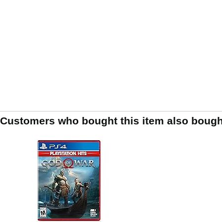
Customers who bought this item also bough