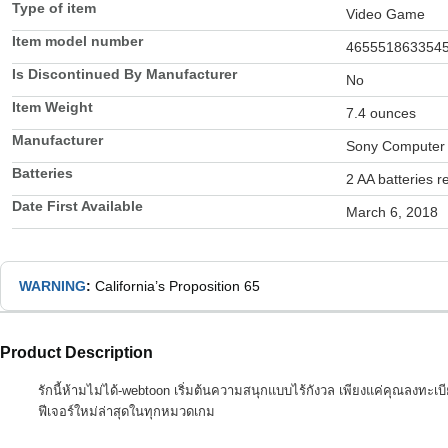
Type of item
Video Game
Item model number
465551863354
Is Discontinued By Manufacturer
No
Item Weight
7.4 ounces
Manufacturer
Sony Computer 
Batteries
2 AA batteries r
Date First Available
March 6, 2018
WARNING
:
California’s Proposition 65
Product Description
รักนี้ห้ามไม่ได้-webtoon เริ่มต้นความสนุกแบบไร้กังวล เพียงแค่คุณลงทะ
ฟีเจอร์ใหม่ล่าสุดในทุกหมวดเกม