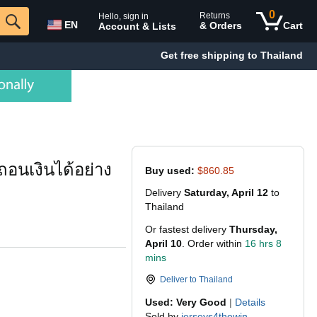
0
Returns
Hello, sign in
EN
& Orders
Cart
Account & Lists
Get free shipping to Thailand
กถอนเงินได้อย่าง
Buy used:
$860.85
Delivery
Saturday, April 12
to
Thailand
Or fastest delivery
Thursday,
April 10
. Order within
16 hrs 8
mins
Deliver to
Thailand
Used: Very Good
|
Details
Sold by
jerseys4thewin