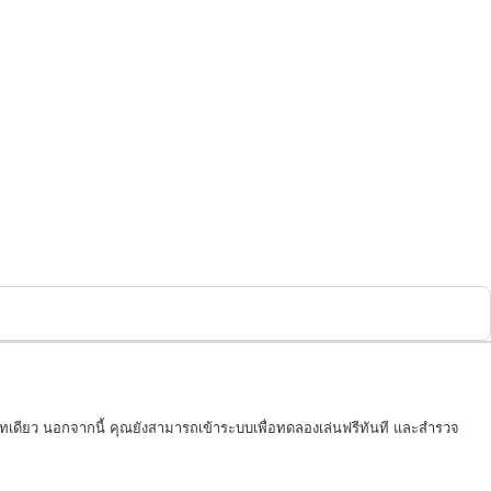
่บาทเดียว นอกจากนี้ คุณยังสามารถเข้าระบบเพื่อทดลองเล่นฟรีทันที และสำรวจ