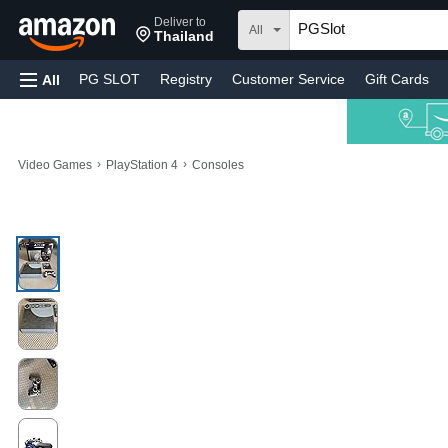
Deliver to
All
Thailand
PG SLOT
Registry
Customer Service
Gift Cards
All
›
›
Video Games
PlayStation 4
Consoles