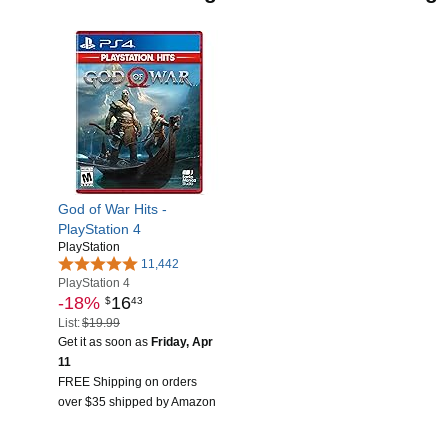
God of War Hits -
PlayStation 4
PlayStation
11,442
PlayStation 4
-18%
16
$
43
List:
$19.99
Get it as soon as
Friday, Apr
11
FREE Shipping on orders
over $35 shipped by Amazon