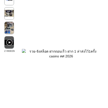
2 VIDEOS