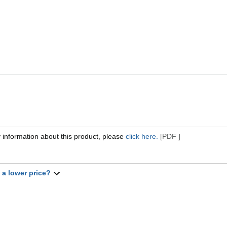
 information about this product, please
click here.
[PDF ]
t a lower price?