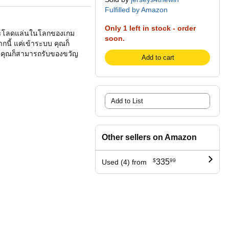
Fulfilled by Amazon
Only 1 left in stock - order
ุณจะโลดแล่นในโลกของเกม
soon.
นี้ แค่เข้าระบบ คุณก็
ัครคุณก็สามารถรับของขวัญ
Add to cart
Add to List
Other sellers on Amazon
$
335
99
Used (4) from