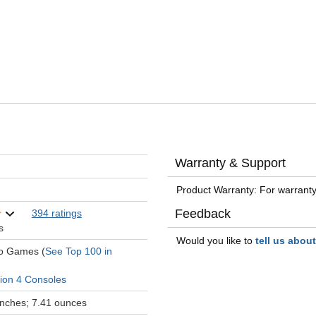
Warranty & Support
Product Warranty: For warranty
Feedback
394 ratings
s
Would you like to
tell us abou
eo Games (
See Top 100 in
tion 4 Consoles
 inches; 7.41 ounces