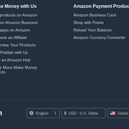
e Money with Us
Amazon Payment Produc
 products on Amazon
Amazon Business Card
 on Amazon Business
Shop with Points
 apps on Amazon
Reload Your Balance
me an Affiliate
Amazon Currency Converter
rtise Your Products
-Publish with Us
t an Amazon Hub
e More Make Money
 Us
English
$
USD - U.S. Dollar
United