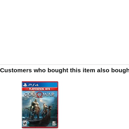
Customers who bought this item also bough