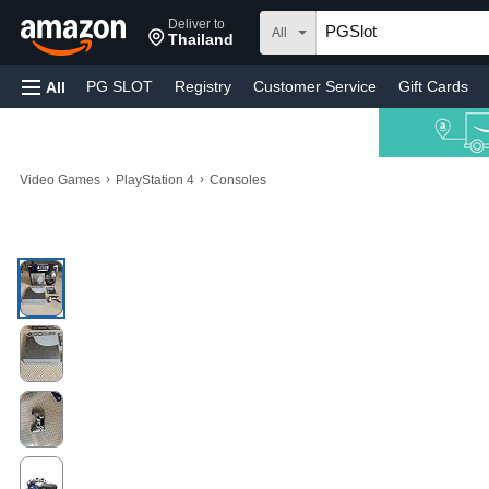
Deliver to
All
Thailand
PG SLOT
Registry
Customer Service
Gift Cards
All
›
›
Video Games
PlayStation 4
Consoles