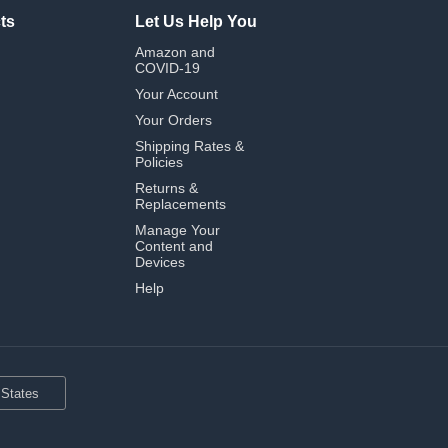
ts
Let Us Help You
Amazon and
COVID-19
Your Account
Your Orders
Shipping Rates &
Policies
Returns &
Replacements
Manage Your
Content and
Devices
Help
 States