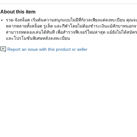
About this item
รวย-จังสล็อต เริ่มต้นความสนุกแบบไม่มีที่กังวลเพียงแค่ลงทะเบียน ค
หลากหลายทั้งสล็อต รูเล็ต และกีฬาโดยไม่ต้องชำระเงินแม้สักบาทนอกจาก
สามารถทดลองเล่นได้ทันที เพื่อสำรวจฟีเจอร์ใหม่ล่าสุด แม้ยังไม่ได้สม
และโปรโมชั่นพิเศษหลังลงทะเบียน
Report an issue with this product or seller