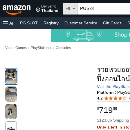
Deliver to
All
Thailand
PG SLOT
Registry
Customer Service
Gift Cards
S
All
›
›
Video Games
PlayStation 4
Consoles
รวยหวยออน
ปิ้งออนไลน
Visit the PlayStat
Platform :
PlaySt
4.2
719
$
98
$123.86 Shipping
Only 1 left in st