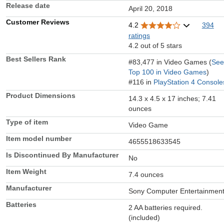
Release date
April 20, 2018
Customer Reviews
4.2
394
ratings
4.2 out of 5 stars
Best Sellers Rank
#83,477 in Video Games (
See
Top 100 in Video Games
)
#116 in
PlayStation 4 Console
Product Dimensions
14.3 x 4.5 x 17 inches; 7.41
ounces
Type of item
Video Game
Item model number
4655518633545
Is Discontinued By Manufacturer
No
Item Weight
7.4 ounces
Manufacturer
Sony Computer Entertainmen
Batteries
2 AA batteries required.
(included)