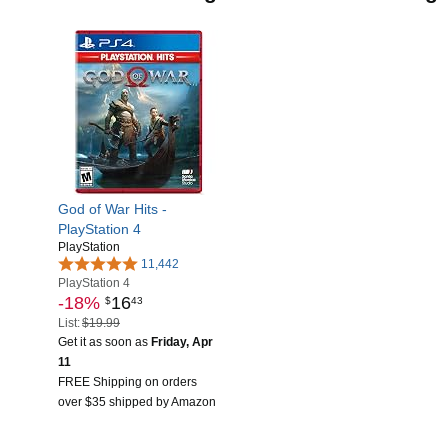
God of War Hits -
PlayStation 4
PlayStation
11,442
PlayStation 4
-18%
16
$
43
List:
$19.99
Get it as soon as
Friday, Apr
11
FREE Shipping on orders
over $35 shipped by Amazon