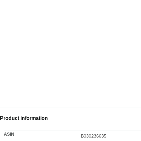
Product information
ASIN
B030236635