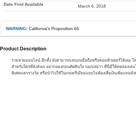
Date First Available
March 6, 2018
WARNING
:
California’s Proposition 65
Product Description
รวยหวยออนไลน์ อีกทั้ง ยังสามารถเล่นบนมือถือหรือคอมพิวเตอร์ได้เลย โด
สำหรับใครที่ยังลังเล อยากลองก่อนตัดสินใจ บอกเลยว่า ที่นี่มีให้ทดลองเล่
พิเศษแลกรางวัล หรือนำไปใช้ในเกมพรีเมียมแบบไม่ต้องเสียเงินเพิ่มแถมยัง