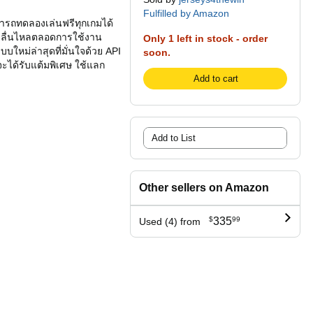
Fulfilled by Amazon
มารถทดลองเล่นฟรีทุกเกมได้
ามลื่นไหลตลอดการใช้งาน
Only 1 left in stock - order
ใหม่ล่าสุดที่มั่นใจด้วย API
soon.
น จะได้รับแต้มพิเศษ ใช้แลก
Add to cart
Add to List
Other sellers on Amazon
$
335
99
Used (4) from