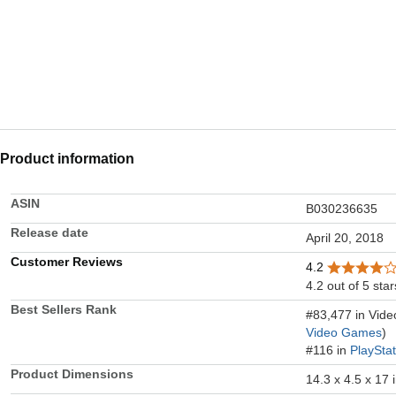
Product information
ASIN
B030236635
Release date
April 20, 2018
Customer Reviews
4.2
4.2 out of 5 star
Best Sellers Rank
#83,477 in Vid
Video Games
)
#116 in
PlaySta
Product Dimensions
14.3 x 4.5 x 17