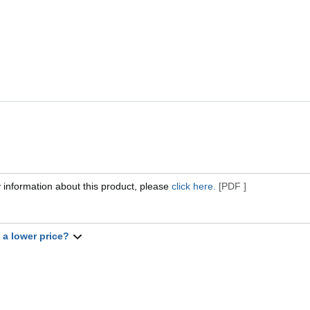
 information about this product, please
click here.
[PDF ]
t a lower price?