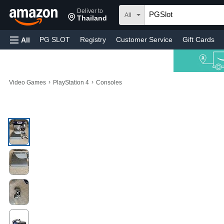
Deliver to
All
Thailand
PG SLOT
Registry
Customer Service
Gift Cards
All
›
›
Video Games
PlayStation 4
Consoles