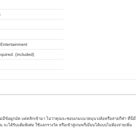
5
Entertainment
equired. (included)
่มีข้อผูกมัด แค่คลิกเข้ามา ไม่ว่าคุณจะชอบเกมแนวหมุนวงล้อหรือสายกีฬา ที่นี่
ล่น จะได้รับแต้มพิเศษ ใช้แลกรางวัล หรือเข้าสู่เกมพรีเมียมได้แบบไม่ต้องจ่ายเพิ่ม