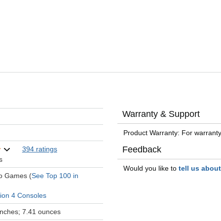
Warranty & Support
Product Warranty: For warranty
Feedback
394 ratings
s
Would you like to
tell us abou
eo Games (
See Top 100 in
tion 4 Consoles
 inches; 7.41 ounces