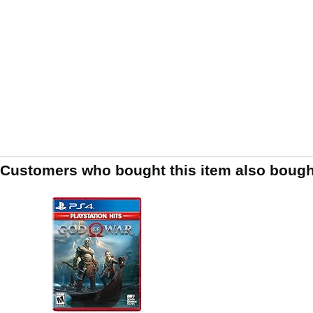
Customers who bought this item also bough