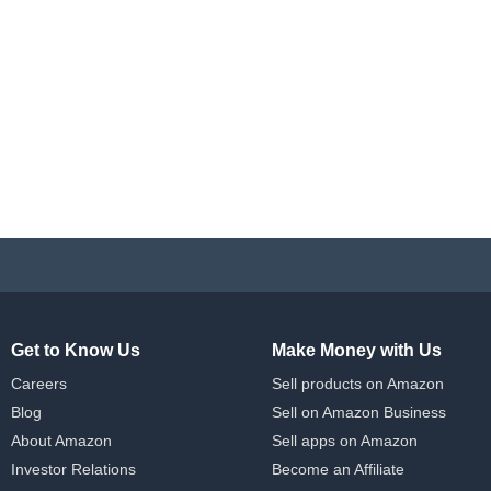
Get to Know Us
Make Money with Us
Careers
Sell products on Amazon
Blog
Sell on Amazon Business
About Amazon
Sell apps on Amazon
Investor Relations
Become an Affiliate