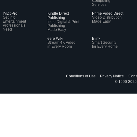
Computing
Services
IMDbPro
Kindle Direct
Prime Video Direct
Get Info
Video Distribution
Publishing
Entertainment
Made Easy
Indie Digital & Print
Professionals
Publishing
Need
Made Easy
eero WiFi
Blink
Stream 4K Video
Smart Security
in Every Room
for Every Home
Conditions of Use
Privacy Notice
Cons
© 1996-2025, 