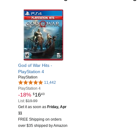
God of War Hits -
PlayStation 4
PlayStation
11,442
PlayStation 4
-18%
16
$
43
List:
$19.99
Get it as soon as
Friday, Apr
11
FREE Shipping on orders
over $35 shipped by Amazon