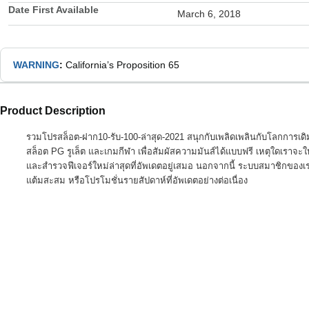
Date First Available
March 6, 2018
WARNING
:
California’s Proposition 65
Product Description
รวมโปรสล็อต-ฝาก10-รับ-100-ล่าสุด-2021 สนุกกับเพลิดเพลินกับโลกการเ
สล็อต PG รูเล็ต และเกมกีฬา เพื่อสัมผัสความมันส์ได้แบบฟรี เหตุใดเราจะ
และสำรวจฟีเจอร์ใหม่ล่าสุดที่อัพเดตอยู่เสมอ นอกจากนี้ ระบบสมาชิกของเร
แต้มสะสม หรือโปรโมชั่นรายสัปดาห์ที่อัพเดตอย่างต่อเนื่อง