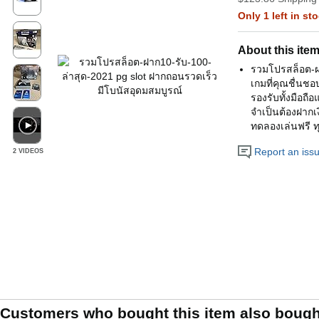
Only 1 left in st
About this ite
รวมโปรสล็อต-ฝา
เกมที่คุณชื่น
รองรับทั้งมือถ
จำเป็นต้องฝากเง
ทดลองเล่นฟรี ท
Report an issue
2 VIDEOS
Customers who bought this item also bough