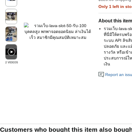
Only 1 left in st
About this ite
รวมเว็บ-lava-sl
ที่นี่มีให้ครบพ
ระบบ API ลิขสิท
ปลอดภัย และแม้จ
รางวัล หรือเข้าส
ประสบการณ์ใหม่
2 VIDEOS
เงิน
Report an issue
Customers who bought this item also bough