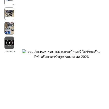
2 VIDEOS