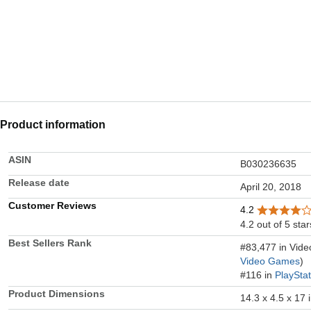
Product information
ASIN
B030236635
Release date
April 20, 2018
Customer Reviews
4.2
4.2 out of 5 star
Best Sellers Rank
#83,477 in Vid
Video Games
)
#116 in
PlaySta
Product Dimensions
14.3 x 4.5 x 17