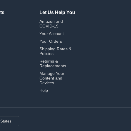
ts
Let Us Help You
Amazon and
COVID-19
Your Account
Your Orders
Shipping Rates &
Policies
Returns &
Replacements
Manage Your
Content and
Devices
Help
 States