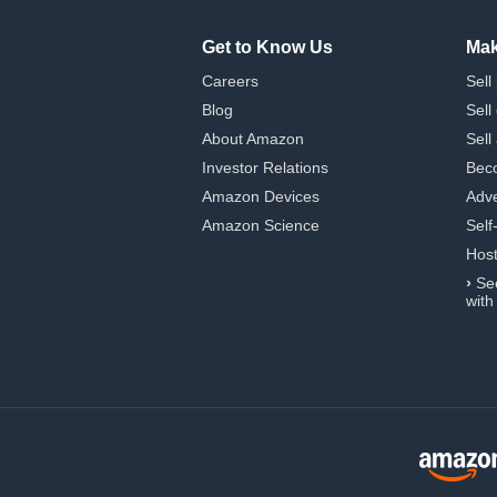
Get to Know Us
Mak
Careers
Sell
Blog
Sell
About Amazon
Sell
Investor Relations
Beco
Amazon Devices
Adve
Amazon Science
Self
Hos
›
Se
with