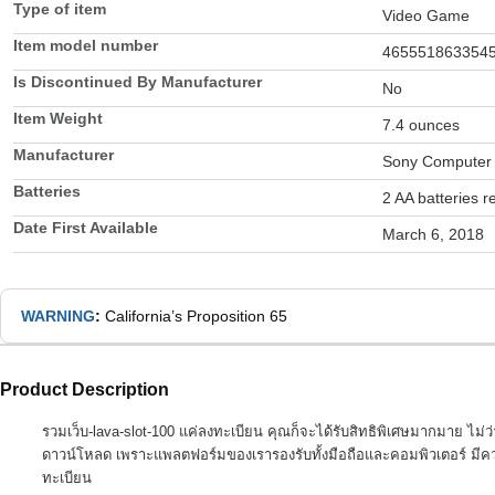
Type of item
Video Game
Item model number
465551863354
Is Discontinued By Manufacturer
No
Item Weight
7.4 ounces
Manufacturer
Sony Computer 
Batteries
2 AA batteries r
Date First Available
March 6, 2018
WARNING
:
California’s Proposition 65
Product Description
รวมเว็บ-lava-slot-100 แค่ลงทะเบียน คุณก็จะได้รับสิทธิพิเศษมากมาย ไม
ดาวน์โหลด เพราะแพลตฟอร์มของเรารองรับทั้งมือถือและคอมพิวเตอร์ มีคว
ทะเบียน