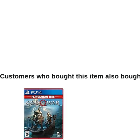
Customers who bought this item also bough