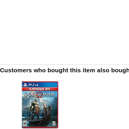
Customers who bought this item also bough