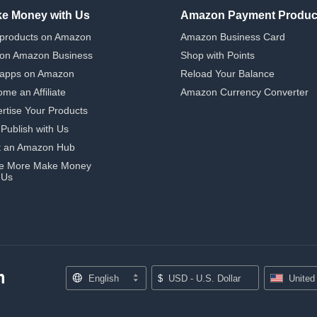
e Money with Us
Amazon Payment Produc
 products on Amazon
Amazon Business Card
 on Amazon Business
Shop with Points
 apps on Amazon
Reload Your Balance
me an Affiliate
Amazon Currency Converter
rtise Your Products
-Publish with Us
t an Amazon Hub
e More Make Money
 Us
English
$
USD - U.S. Dollar
United