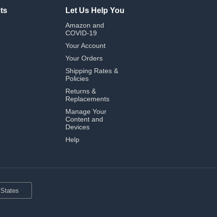
ts
Let Us Help You
Amazon and
COVID-19
Your Account
Your Orders
Shipping Rates &
Policies
Returns &
Replacements
Manage Your
Content and
Devices
Help
 States