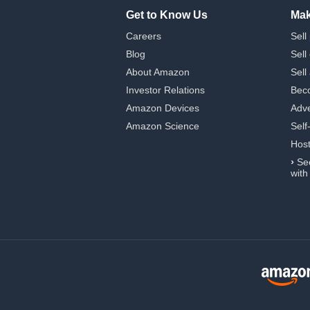
Get to Know Us
Mak
Careers
Sell
Blog
Sell
About Amazon
Sell
Investor Relations
Beco
Amazon Devices
Adve
Amazon Science
Self
Hos
›
Se
with