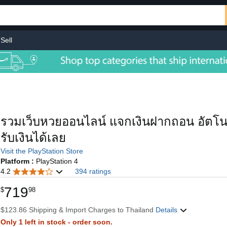
Sell
รวมเว็บหวยออนไลน์ แจกเงินฝากถอน อัตโนม
รับเงินได้เลย
Visit the PlayStation Store
Platform :
PlayStation 4
4.2
394 ratings
719
$
98
$123.86 Shipping & Import Charges to Thailand
Details
Only 1 left in stock - order soon.