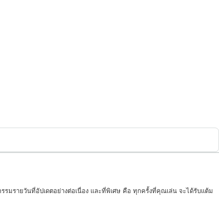
ายวันที่อัปเดตอย่างต่อเนื่อง และที่พิเศษ คือ ทุกครั้งที่คุณเล่น จะได้รับแต้ม