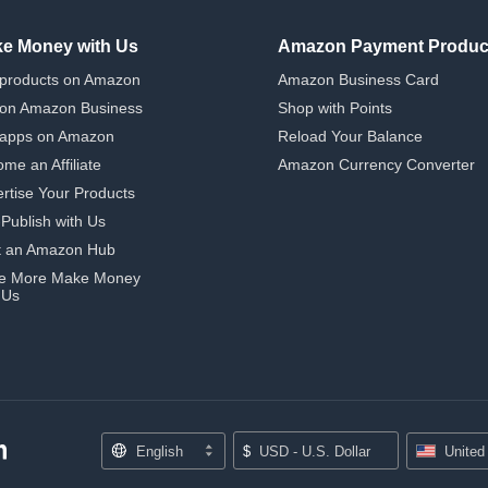
e Money with Us
Amazon Payment Produc
 products on Amazon
Amazon Business Card
 on Amazon Business
Shop with Points
 apps on Amazon
Reload Your Balance
me an Affiliate
Amazon Currency Converter
rtise Your Products
-Publish with Us
t an Amazon Hub
e More Make Money
 Us
English
$
USD - U.S. Dollar
United