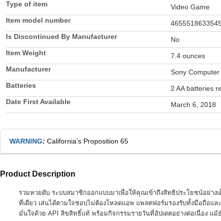
Type of item
Video Game
Item model number
465551863354
Is Discontinued By Manufacturer
No
Item Weight
7.4 ounces
Manufacturer
Sony Computer 
Batteries
2 AA batteries r
Date First Available
March 6, 2018
WARNING
:
California’s Proposition 65
Product Description
รวมหวยดับ ระบบสมาชิกออกแบบมาเพื่อให้คุณเข้าถึงสิทธิประโยชน์อย่างเต็
ที่เดียว เล่นได้ตามใจชอบไม่ต้องโหลดแอพ แพลตฟอร์มรองรับทั้งมือถือแ
มั่นใจด้วย API ลิขสิทธิ์แท้ พร้อมกิจกรรมรายวันที่อัปเดตอย่างต่อเนื่อง แ