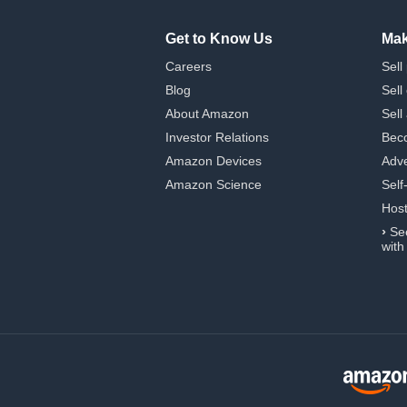
Get to Know Us
Mak
Careers
Sell
Blog
Sell
About Amazon
Sell
Investor Relations
Beco
Amazon Devices
Adve
Amazon Science
Self
Hos
›
Se
with