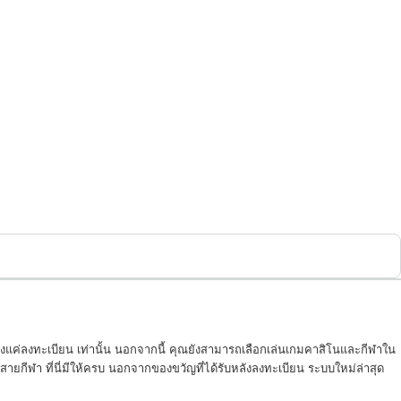
ยงแค่ลงทะเบียน เท่านั้น นอกจากนี้ คุณยังสามารถเลือกเล่นเกมคาสิโนและกีฬาใน
ีฬา ที่นี่มีให้ครบ นอกจากของขวัญที่ได้รับหลังลงทะเบียน ระบบใหม่ล่าสุด