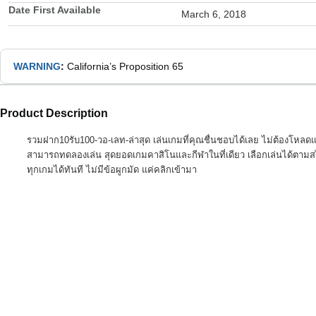
Date First Available
March 6, 2018
WARNING
:
California’s Proposition 65
Product Description
รวมฝาก10รับ100-วอ-เลท-ล่าสุด เล่นเกมที่คุณชื่นชอบได้เลย ไม่ต้องโห
สามารถทดลองเล่น สุดยอดเกมคาสิโนและกีฬาในที่เดียว เลือกเล่นได้ตา
ทุกเกมได้ทันที ไม่มีข้อผูกมัด แค่คลิกเข้ามา