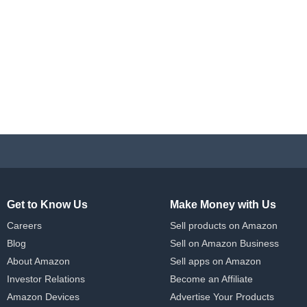
Get to Know Us
Make Money with Us
Careers
Sell products on Amazon
Blog
Sell on Amazon Business
About Amazon
Sell apps on Amazon
Investor Relations
Become an Affiliate
Amazon Devices
Advertise Your Products