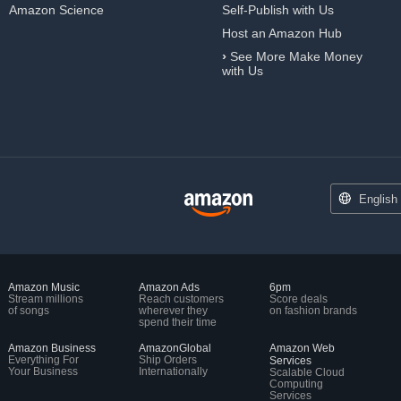
Amazon Science
Self-Publish with Us
Host an Amazon Hub
›
See More Make Money
with Us
English
Amazon Music
Amazon Ads
6pm
Stream millions
Reach customers
Score deals
of songs
wherever they
on fashion brands
spend their time
Amazon Business
AmazonGlobal
Amazon Web
Everything For
Ship Orders
Services
Your Business
Internationally
Scalable Cloud
Computing
Services