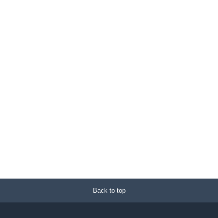
Back to top