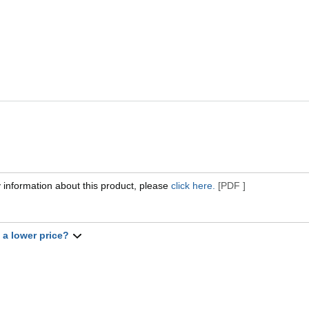
 information about this product, please
click here.
[PDF ]
t a lower price?