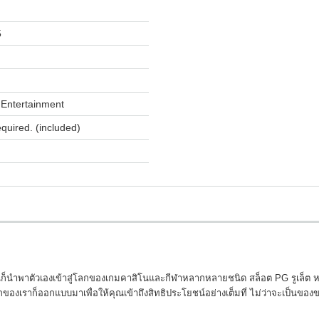
5
Entertainment
equired. (included)
ุณก็นำพาตัวเองเข้าสู่โลกของเกมคาสิโนและกีฬาหลากหลายชนิด สล็อต PG รูเล็ต หรื
องเราก็ออกแบบมาเพื่อให้คุณเข้าถึงสิทธิประโยชน์อย่างเต็มที่ ไม่ว่าจะเป็นของ