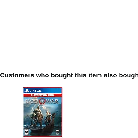
Customers who bought this item also bough