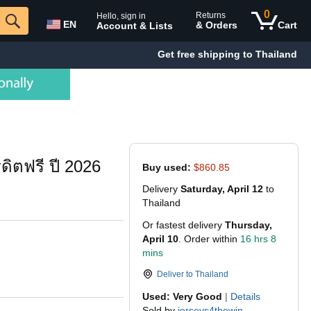
0
Returns
Hello, sign in
EN
& Orders
Cart
Account & Lists
Get free shipping to Thailand
ดิตฟรี ปี 2026
Buy used:
$860.85
Delivery
Saturday, April 12
to
Thailand
Or fastest delivery
Thursday,
April 10
. Order within
16 hrs 8
mins
Deliver to
Thailand
Used: Very Good
|
Details
Sold by
jerseys4thewin