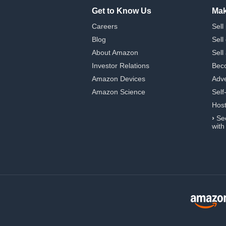
Get to Know Us
Mak
Careers
Sell
Blog
Sell
About Amazon
Sell
Investor Relations
Beco
Amazon Devices
Adve
Amazon Science
Self
Hos
›
Se
with