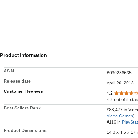
Product information
ASIN
B030236635
Release date
April 20, 2018
Customer Reviews
4.2
4.2 out of 5 star
Best Sellers Rank
#83,477 in Vid
Video Games
)
#116 in
PlaySta
Product Dimensions
14.3 x 4.5 x 17