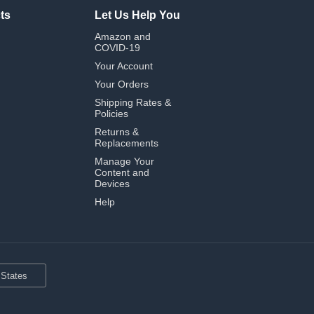
ts
Let Us Help You
Amazon and
COVID-19
Your Account
Your Orders
Shipping Rates &
Policies
Returns &
Replacements
Manage Your
Content and
Devices
Help
 States