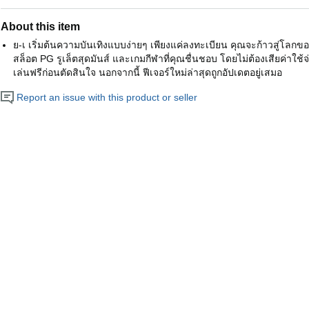
About this item
ย-เ เริ่มต้นความบันเทิงแบบง่ายๆ เพียงแค่ลงทะเบียน คุณจะก้าวสู่โลกข
สล็อต PG รูเล็ตสุดมันส์ และเกมกีฬาที่คุณชื่นชอบ โดยไม่ต้องเสียค่าใช้
เล่นฟรีก่อนตัดสินใจ นอกจากนี้ ฟีเจอร์ใหม่ล่าสุดถูกอัปเดตอยู่เสมอ
Report an issue with this product or seller