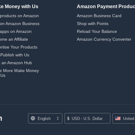
e Money with Us
Amazon Payment Produc
 products on Amazon
Amazon Business Card
 on Amazon Business
Shop with Points
 apps on Amazon
Reload Your Balance
me an Affiliate
Amazon Currency Converter
rtise Your Products
-Publish with Us
t an Amazon Hub
e More Make Money
 Us
English
$
USD - U.S. Dollar
United