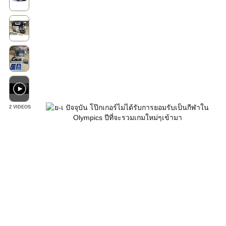
2 VIDEOS